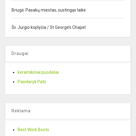
Briugė: Pasakų miestas, sustingęs laike
Šv. Jurgio koplyčia / St George’s Chapel
Draugai
keramikiniai puodeliai
Pasidaryk Pats
Reklama
Best Work Boots