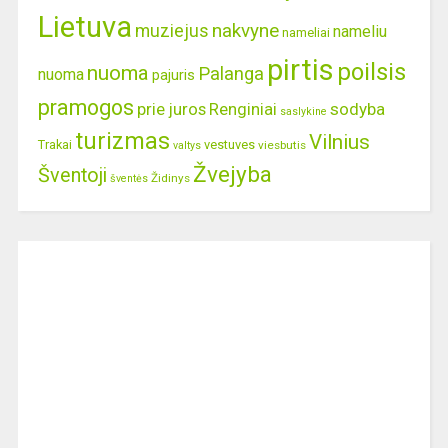
Lietuva
nakvyne
muziejus
nameliu
nameliai
pirtis
poilsis
nuoma
Palanga
nuoma
pajuris
pramogos
prie juros
Renginiai
sodyba
saslykine
turizmas
Vilnius
Trakai
vestuves
viesbutis
valtys
Žvejyba
Šventoji
Židinys
šventės