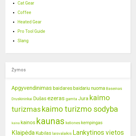
Cat Gear
Coffee
Heated Gear
Pro Tool Guide
Slang
Žymos
Apgyvendinimas
baidares
baidariu nuoma
Baseinas
kaimo
ezeras
Jura
Dušas
gamta
Druskininkai
kaimo turizmo sodyba
turizmas
kaunas
kainos
kempingas
keliones
kaina
Lankytinos vietos
Klaipėda
Kubilas
laisvalaikis