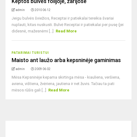
Keptos bulvės folijoje, žarijose
admin
2010 06 12
Jeigu bulvės šviežios, Receptai ir patiekalai tereikia švariai
nuplauti, kitas nuskusti. Bulvė Receptai ir patiekalai per pusę (jei
didesnė, mažesnėmi [...]
Read More
PATARIMAI TURISTUI
Maisto ant laužo arba kepsninėje gaminimas
admin
2009 06 02
Mėsa Kepsninėje kepama skirtinga mėsa - kiauliena, veršiena,
aviena, vištiena, žvėriena, jautiena ir net žuvis. Tačiau ta pati
mėsos rūšis gali [...]
Read More