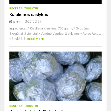
RECEPTAI TURISTUI
Kiaulienos šašlykas
admin
2010 07 03
Ingredientai: * Kiauliena Kiauliena, 700 gramų * Svogūnai
Svogūnai, 3 vienetai * Vanduo Vanduo, 2 stiklinės * Actas Actas,
4 šaukš [...]
Read More
RECEPTAI TURISTUI