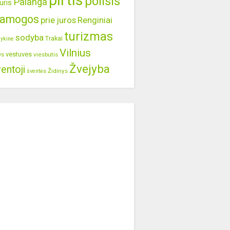
pirtis
poilsis
Palanga
uris
ramogos
prie juros
Renginiai
turizmas
sodyba
Trakai
lykine
Vilnius
vestuves
viesbutis
ys
Žvejyba
entoji
Židinys
šventės