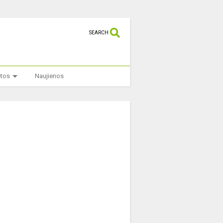
SEARCH
etos
Naujienos