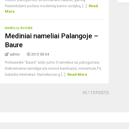
Pasirinkdami poilsiui modernią kaimo sodybą, [...]
Read
More
NAMELIŲ NUOMA
Mediniai nameliai Palangoje –
Baure
admin
2010 08 04
Poilsiavietė "Baure" siūlo jums 5 namelius su patogumais.
Kiekviename namelyje yra vonios kambarys, minivirtuvė,TV,
belaidis internetas. Nameliuose g [...]
Read More
10
/ 13 POSTS