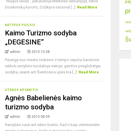
“Nojaus laivas”, įsikūrusioje Merkinės seniūnijoje, netoli
paj
Druskininkų kurorto, Dzūkijos nacional [...]
Read More
p
sas
AKTYVUS POILSIS
Kaimo Turizmo sodyba
valt
Šv
„DEGESINE”
admin
2010 10 08
Pavargę nuo miesto triukšmo ir tempo nejučia bandome
ieškoti ramybės nuošalioje vietoje, gamtos prieglobstyje,
sodyba, esanti ant Šventosios upės kra [...]
Read More
UTENOS APSKRITIS
Agnės Babelienės kaimo
turizmo sodyba
admin
2010 08 09
Ramybės oazė ant ežero kranto. Kad ir kaip vertintumėte
miesto patogumus, širdis kartais traukia į gamtą,