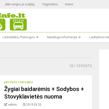
Įdėti renginį ar sodybą.
Pagrindinis
Home
Laisvalaikis, Pramogos
Naudinga informacija
Lankytinos vi
10
/ 13 POSTS
AKTYVUS TURIZMAS
Žygiai baidarėmis + Sodybos +
Stovyklavietės nuoma
admin
2019 03 20