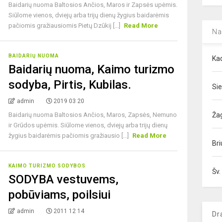
Baidarių nuoma Baltosios Ančios, Maros ir Zapsės upėmis.
Siūlome vienos, dviejų arba trijų dienų žygius baidarėmis
pačiomis gražiausiomis Pietų Dzūkij [...]
Read More
Na
BAIDARIŲ NUOMA
Kad
Baidarių nuoma, Kaimo turizmo
sodyba, Pirtis, Kubilas.
Sie
admin
2019 03 20
Baidarių nuoma Baltosios Ančios, Maros, Zapsės, Nemuno
Ža
ir Grūdos upėmis. Siūlome vienos, dviejų arba trijų dienų
žygius baidarėmis pačiomis gražiausio [...]
Read More
Bri
KAIMO TURIZMO SODYBOS
Šv.
SODYBA vestuvems,
pobūviams, poilsiui
admin
2011 12 14
Dr