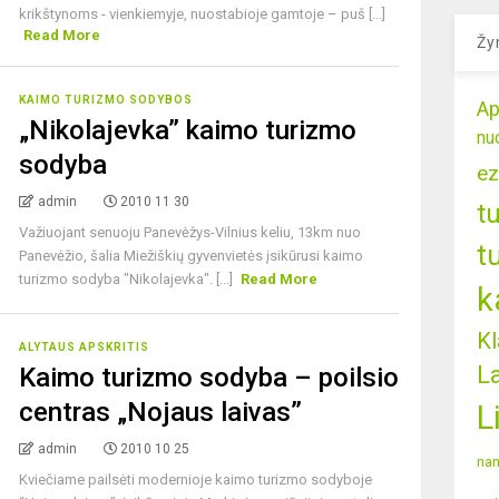
krikštynoms - vienkiemyje, nuostabioje gamtoje – puš [...]
Read More
Žy
KAIMO TURIZMO SODYBOS
Ap
„Nikolajevka” kaimo turizmo
nu
sodyba
ez
admin
2010 11 30
t
Važiuojant senuoju Panevėžys-Vilnius keliu, 13km nuo
t
Panevėžio, šalia Miežiškių gyvenvietės įsikūrusi kaimo
turizmo sodyba "Nikolajevka". [...]
Read More
k
Kl
ALYTAUS APSKRITIS
L
Kaimo turizmo sodyba – poilsio
centras „Nojaus laivas”
L
admin
2010 10 25
nam
Kviečiame pailsėti modernioje kaimo turizmo sodyboje