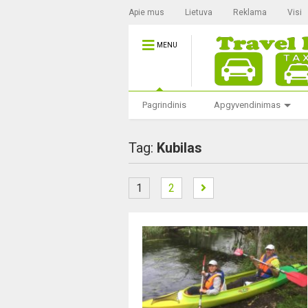
Apie mus
Lietuva
Reklama
Visi
MENU
Pagrindinis
Apgyvendinimas
Tag:
Kubilas
1
2