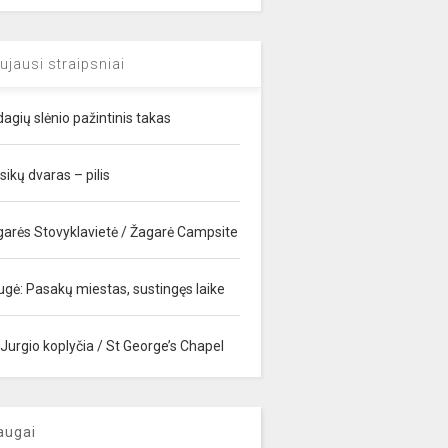
ujausi straipsniai
agių slėnio pažintinis takas
sikų dvaras – pilis
garės Stovyklavietė / Žagarė Campsite
ugė: Pasakų miestas, sustingęs laike
 Jurgio koplyčia / St George’s Chapel
augai