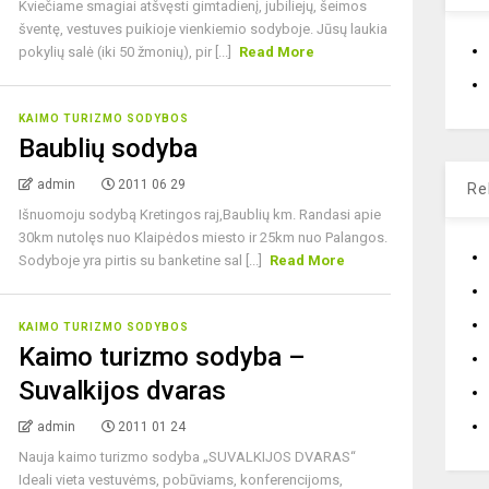
Kviečiame smagiai atšvęsti gimtadienį, jubiliejų, šeimos
šventę, vestuves puikioje vienkiemio sodyboje. Jūsų laukia
pokylių salė (iki 50 žmonių), pir [...]
Read More
KAIMO TURIZMO SODYBOS
Baublių sodyba
admin
2011 06 29
Re
Išnuomoju sodybą Kretingos raj,Baublių km. Randasi apie
30km nutolęs nuo Klaipėdos miesto ir 25km nuo Palangos.
Sodyboje yra pirtis su banketine sal [...]
Read More
KAIMO TURIZMO SODYBOS
Kaimo turizmo sodyba –
Suvalkijos dvaras
admin
2011 01 24
Nauja kaimo turizmo sodyba „SUVALKIJOS DVARAS“
Ideali vieta vestuvėms, pobūviams, konferencijoms,