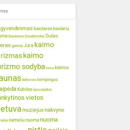
mos
gyvendinimas
baidares
baidariu
oma
Dušas
Baseinas
Druskininkai
kaimo
eras
Jura
gamta
kaimo
urizmas
urizmo sodyba
kainos
kaina
aunas
kempingas
keliones
aipėda
Kubilas
laisvalaikis
ankytinos vietos
ietuva
nakvyne
muziejus
nuoma
nameliu nuoma
eliai