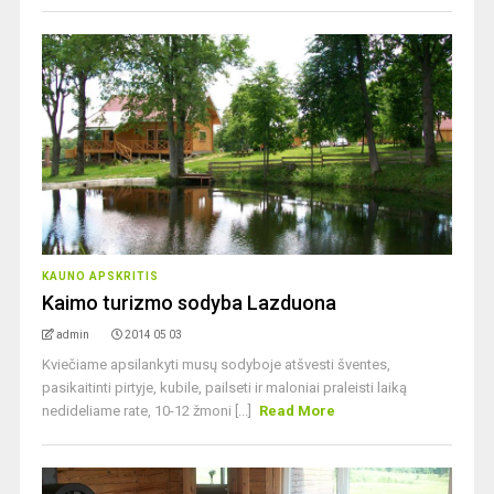
KAUNO APSKRITIS
Kaimo turizmo sodyba Lazduona
admin
2014 05 03
Kviečiame apsilankyti musų sodyboje atšvesti šventes,
pasikaitinti pirtyje, kubile, pailseti ir maloniai praleisti laiką
nedideliame rate, 10-12 žmoni [...]
Read More