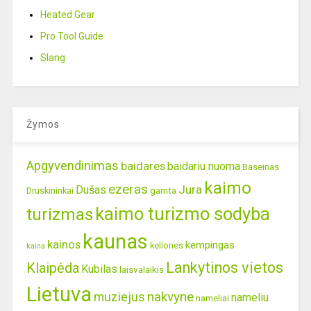
Heated Gear
Pro Tool Guide
Slang
Žymos
Apgyvendinimas
baidares
baidariu nuoma
Baseinas
kaimo
ezeras
Jura
Dušas
gamta
Druskininkai
kaimo turizmo sodyba
turizmas
kaunas
kainos
kempingas
keliones
kaina
Lankytinos vietos
Klaipėda
Kubilas
laisvalaikis
Lietuva
nakvyne
muziejus
nameliu
nameliai