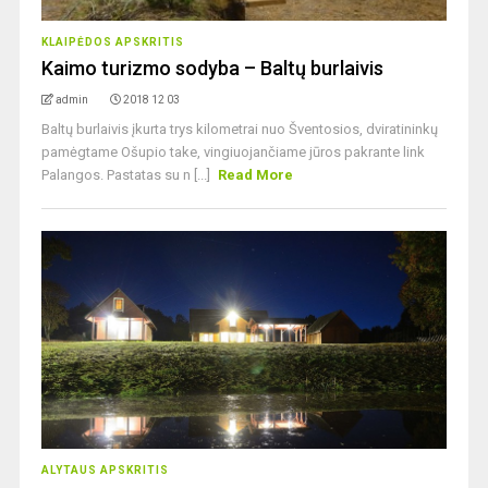
KLAIPĖDOS APSKRITIS
Kaimo turizmo sodyba – Baltų burlaivis
admin
2018 12 03
Baltų burlaivis įkurta trys kilometrai nuo Šventosios, dviratininkų
pamėgtame Ošupio take, vingiuojančiame jūros pakrante link
Palangos. Pastatas su n [...]
Read More
ALYTAUS APSKRITIS