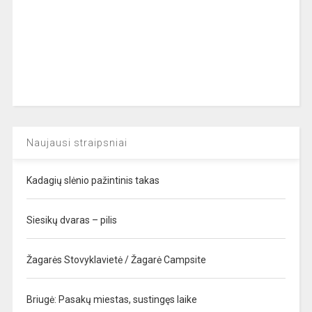
Naujausi straipsniai
Kadagių slėnio pažintinis takas
Siesikų dvaras – pilis
Žagarės Stovyklavietė / Žagarė Campsite
Briugė: Pasakų miestas, sustingęs laike