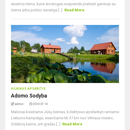
atvertos tiems, kurie atostogas nusprendė praleisti gamtoje su
šeima arba poilsio savaitga [...]
Read More
VILNIAUS APSKRITIS
Adomo Sodyba
admin
2014 07 14
Maloniai kviečiame Jūsų šeimas, kolektyvus apsilankyti ramiame
Lietuvos kampelyje, esančiame tik 37 km nuo Vilniaus miesto,
Sidabrių kaime, ant gražau [...]
Read More