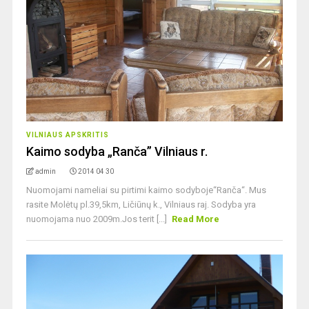
VILNIAUS APSKRITIS
Kaimo sodyba „Ranča” Vilniaus r.
admin
2014 04 30
Nuomojami nameliai su pirtimi kaimo sodyboje“Ranča“. Mus
rasite Molėtų pl.39,5km, Ličiūnų k., Vilniaus raj. Sodyba yra
nuomojama nuo 2009m.Jos terit [...]
Read More