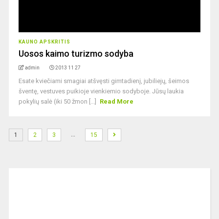
KAUNO APSKRITIS
Uosos kaimo turizmo sodyba
admin
2013 11 27
Esate kviečiami smagiai atšvęsti gimtadienį, jubiliejų, šeimos
šventę, vestuves puikioje vienkiemio sodyboje. Jūsų laukia
pokylių salė (iki 50 žmon [...]
Read More
…
1
2
3
15