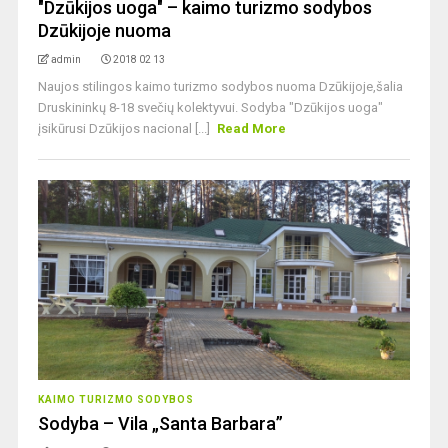
"Dzūkijos uoga" – kaimo turizmo sodybos
Dzūkijoje nuoma
admin
2018 02 13
Naujos stilingos kaimo turizmo sodybos nuoma Dzūkijoje,šalia
Druskininkų 8-18 svečių kolektyvui. Sodyba "Dzūkijos uoga"
įsikūrusi Dzūkijos nacional [...]
Read More
KAIMO TURIZMO SODYBOS
Sodyba – Vila „Santa Barbara”