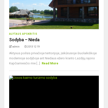
ALYTAUS APSKRITIS
Sodyba – Nieda
admin
2013 12 19
Aktyvus poilsis privačioje teritorijoje, įsikūrusioje šiuolaikiškoje
modernioje sodyboje ant Niedaus ežero kranto Lazdijų rajono
Kapčiamiesčio mie [...]
Read More