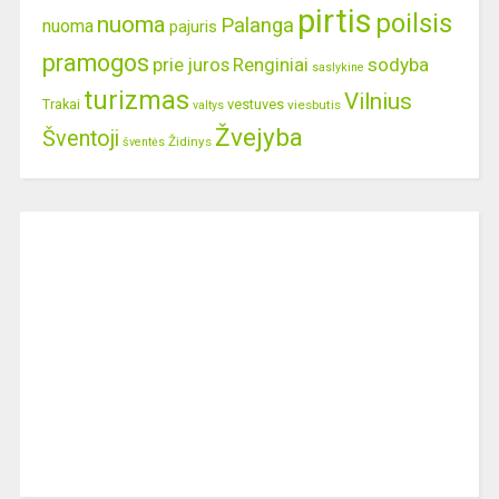
pirtis
poilsis
nuoma
Palanga
nuoma
pajuris
pramogos
prie juros
Renginiai
sodyba
saslykine
turizmas
Vilnius
Trakai
vestuves
viesbutis
valtys
Žvejyba
Šventoji
Židinys
šventės