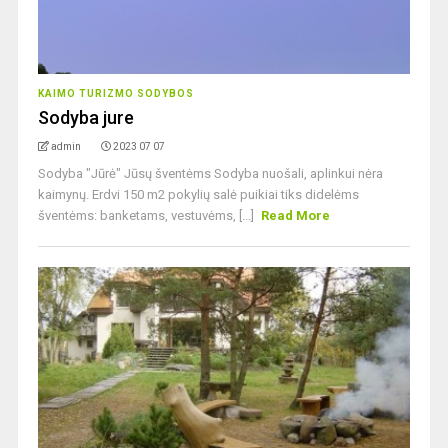
KAIMO TURIZMO SODYBOS
Sodyba jure
admin
2023 07 07
Sodyba "Jūrė" Jūsų šventėms Sodyba nuošali, aplinkui nėra
kaimynų. Erdvi 150 m2 pokylių salė puikiai tiks didelėms
šventėms: banketams, vestuvėms, [...]
Read More