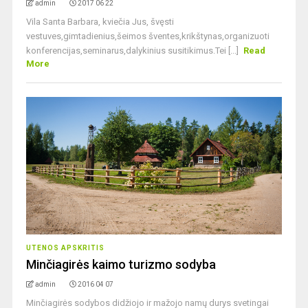
admin
2017 06 22
Vila Santa Barbara, kviečia Jus, švęsti
vestuves,gimtadienius,šeimos šventes,krikštynas,organizuoti
konferencijas,seminarus,dalykinius susitikimus.Tei [...]
Read
More
UTENOS APSKRITIS
Minčiagirės kaimo turizmo sodyba
admin
2016 04 07
Minčiagirės sodybos didžiojo ir mažojo namų durys svetingai