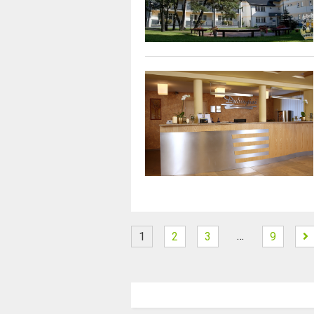
…
1
2
3
9