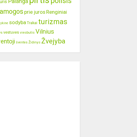
pirtis
poilsis
Palanga
uris
ramogos
prie juros
Renginiai
turizmas
sodyba
Trakai
lykine
Vilnius
vestuves
viesbutis
ys
Žvejyba
entoji
Židinys
šventės