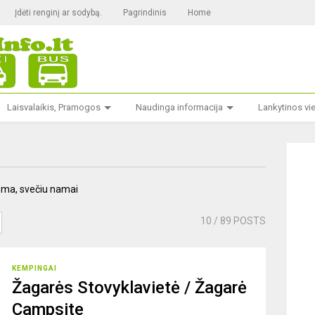
Įdėti renginį ar sodybą.
Pagrindinis
Home
Laisvalaikis, Pramogos
Naudinga informacija
Lankytinos vi
oma, svečiu namai
10
/ 89 POSTS
KEMPINGAI
Žagarės Stovyklavietė / Žagarė
Campsite