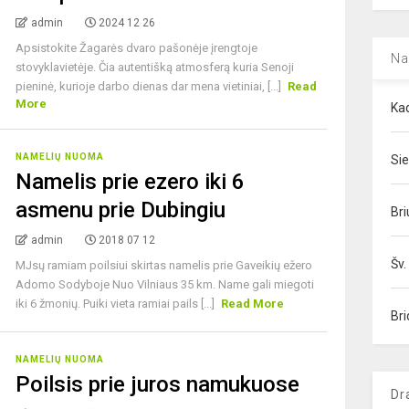
admin
2024 12 26
Apsistokite Žagarės dvaro pašonėje įrengtoje
Na
stovyklavietėje. Čia autentišką atmosferą kuria Senoji
pieninė, kurioje darbo dienas dar mena vietiniai, [...]
Read
More
Kad
NAMELIŲ NUOMA
Sie
Namelis prie ezero iki 6
asmenu prie Dubingiu
Bri
admin
2018 07 12
Šv.
MJsų ramiam poilsiui skirtas namelis prie Gaveikių ežero
Adomo Sodyboje Nuo Vilniaus 35 km. Name gali miegoti
iki 6 žmonių. Puiki vieta ramiai pails [...]
Read More
Bri
NAMELIŲ NUOMA
Poilsis prie juros namukuose
Dr