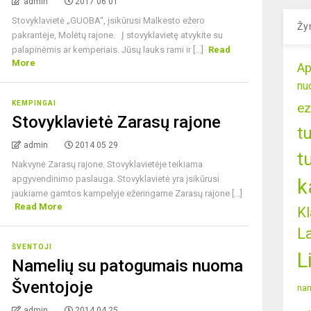
admin
2017 06 01
Stovyklavietė „GUOBA“, įsikūrusi Malkesto ežero
Žy
pakrantėje, Molėtų rajone. Į stovyklavietę atvykite su
palapinėmis ar kemperiais. Jūsų lauks rami ir [...]
Read
More
Ap
nu
KEMPINGAI
ez
Stovyklavietė Zarasų rajone
t
admin
2014 05 29
t
Nakvynė Zarasų rajone. Stovyklavietėje teikiama
apgyvendinimo paslauga. Stovyklavietė yra įsikūrusi
k
jaukiame gamtos kampelyje ežeringame Zarasų rajone [...]
Read More
Kl
L
ŠVENTOJI
L
Namelių su patogumais nuoma
Šventojoje
nam
admin
2014 04 25