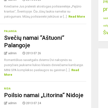
paj
Kviečiame Jus praleisti atostogas poilsiavietėje „Pajūrio
p
krantas“, Šventojoje. Čia Jūsų laukia nameliai su
patogumais. Mūsų poilsiavietė įsikūrusi ar [...]
Read More
sas
valt
PALANGA
Šv
Svečių namai “Aštuoni”
Palangoje
admin
2013 07 26
Romantiškas savaitgalis dviems Dvi nakvynės su
pusryčiais jaukiame liukso klasės dviviečiame kambaryje.
MINI SPA komplekso paslaugos su gaivinan [...]
Read
More
NIDA
Poilsio namai „Litorina“ Nidoje
admin
2013 07 24