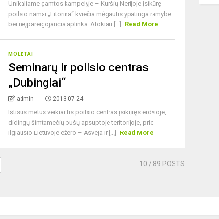
Unikaliame gamtos kampelyje – Kuršių Nerijoje įsikūrę
poilsio namai „Litorina“ kviečia mėgautis ypatinga ramybe
bei neįpareigojančia aplinka. Atokiau [...]
Read More
MOLĖTAI
Seminarų ir poilsio centras
„Dubingiai“
admin
2013 07 24
Ištisus metus veikiantis poilsio centras įsikūręs erdvioje,
didingų šimtamečių pušų apsuptoje teritorijoje, prie
ilgiausio Lietuvoje ežero – Asveja ir [...]
Read More
10
/ 89 POSTS