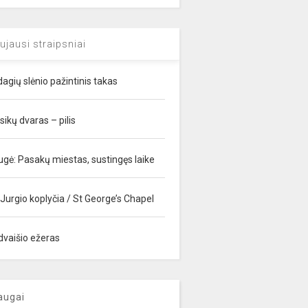
ujausi straipsniai
agių slėnio pažintinis takas
sikų dvaras – pilis
ugė: Pasakų miestas, sustingęs laike
 Jurgio koplyčia / St George’s Chapel
dvaišio ežeras
augai