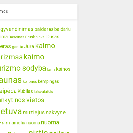
mos
gyvendinimas
baidares
baidariu
oma
Dušas
Baseinas
Druskininkai
kaimo
eras
Jura
gamta
kaimo
urizmas
urizmo sodyba
kainos
kaina
aunas
kempingas
keliones
aipėda
Kubilas
laisvalaikis
ankytinos vietos
ietuva
nakvyne
muziejus
nuoma
nameliu nuoma
eliai