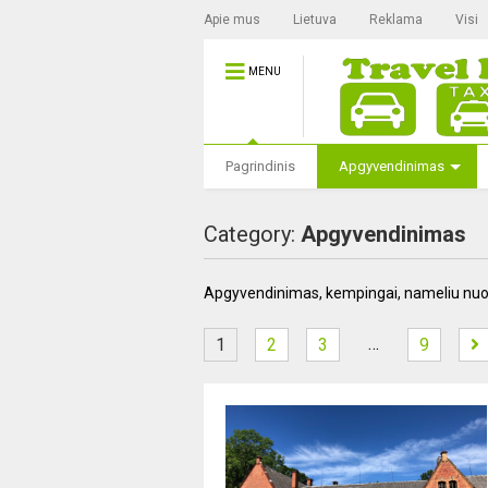
Apie mus
Lietuva
Reklama
Visi
MENU
Pagrindinis
Apgyvendinimas
Category:
Apgyvendinimas
Apgyvendinimas, kempingai, nameliu nu
…
1
2
3
9