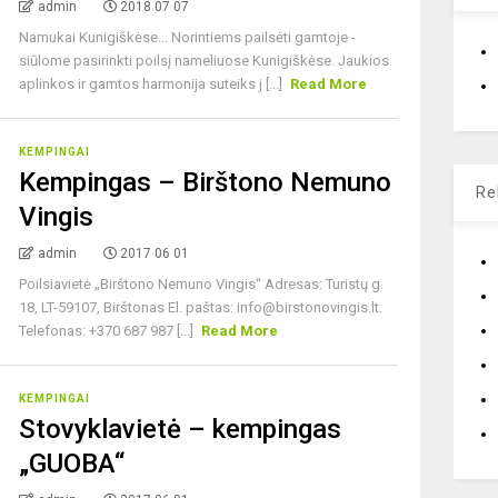
admin
2018 07 07
Namukai Kunigiškėse... Norintiems pailsėti gamtoje -
siūlome pasirinkti poilsį nameliuose Kunigiškėse. Jaukios
aplinkos ir gamtos harmonija suteiks j [...]
Read More
KEMPINGAI
Kempingas – Birštono Nemuno
Re
Vingis
admin
2017 06 01
Poilsiavietė „Birštono Nemuno Vingis“ Adresas: Turistų g.
18, LT-59107, Birštonas El. paštas:
info@birstonovingis.lt
.
Telefonas: +370 687 987 [...]
Read More
KEMPINGAI
Stovyklavietė – kempingas
„GUOBA“