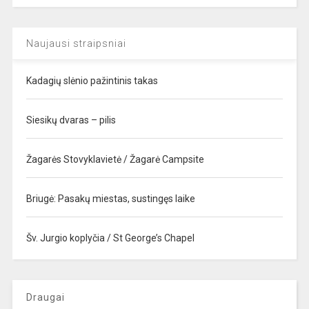
Naujausi straipsniai
Kadagių slėnio pažintinis takas
Siesikų dvaras – pilis
Žagarės Stovyklavietė / Žagarė Campsite
Briugė: Pasakų miestas, sustingęs laike
Šv. Jurgio koplyčia / St George’s Chapel
Draugai