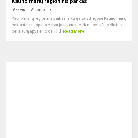
Kauno marių regioninis parkas
admin
2012 01 19
Kauno marių regioninis parkas įsikūręs vaizdingose Kauno marių
pakrantėse ir apima dabar jau apsemto Nemuno slėnio šlaitus
bei siaurą apyslėnio dalį. [...]
Read More