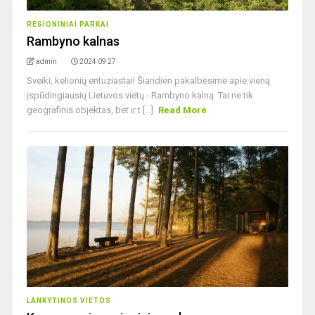
REGIONINIAI PARKAI
Rambyno kalnas
admin
2024 09 27
Sveiki, kelionių entuziastai! Šiandien pakalbėsime apie vieną
įspūdingiausių Lietuvos vietų - Rambyno kalną. Tai ne tik
geografinis objektas, bet ir t [...]
Read More
LANKYTINOS VIETOS