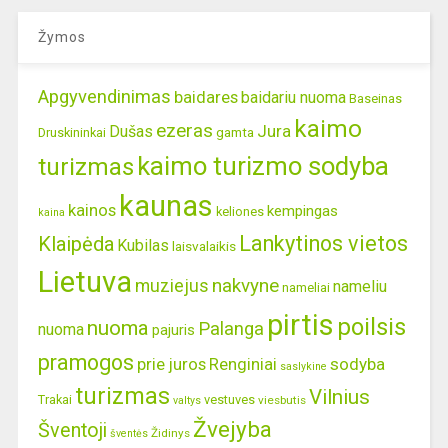
Žymos
Apgyvendinimas
baidares
baidariu nuoma
Baseinas
kaimo
ezeras
Jura
Dušas
gamta
Druskininkai
kaimo turizmo sodyba
turizmas
kaunas
kainos
kempingas
keliones
kaina
Lankytinos vietos
Klaipėda
Kubilas
laisvalaikis
Lietuva
nakvyne
muziejus
nameliu
nameliai
pirtis
poilsis
nuoma
Palanga
nuoma
pajuris
pramogos
prie juros
Renginiai
sodyba
saslykine
turizmas
Vilnius
Trakai
vestuves
viesbutis
valtys
Žvejyba
Šventoji
Židinys
šventės