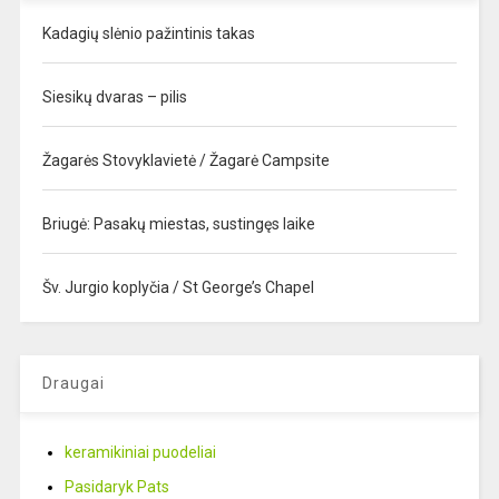
Kadagių slėnio pažintinis takas
Siesikų dvaras – pilis
Žagarės Stovyklavietė / Žagarė Campsite
Briugė: Pasakų miestas, sustingęs laike
Šv. Jurgio koplyčia / St George’s Chapel
Draugai
keramikiniai puodeliai
Pasidaryk Pats