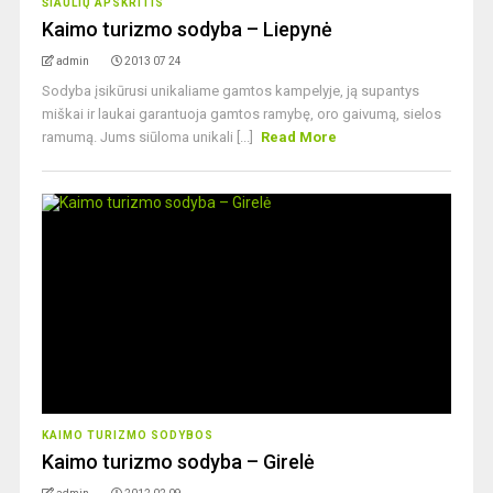
ŠIAULIŲ APSKRITIS
Kaimo turizmo sodyba – Liepynė
admin
2013 07 24
Sodyba įsikūrusi unikaliame gamtos kampelyje, ją supantys
miškai ir laukai garantuoja gamtos ramybę, oro gaivumą, sielos
ramumą. Jums siūloma unikali [...]
Read More
KAIMO TURIZMO SODYBOS
Kaimo turizmo sodyba – Girelė