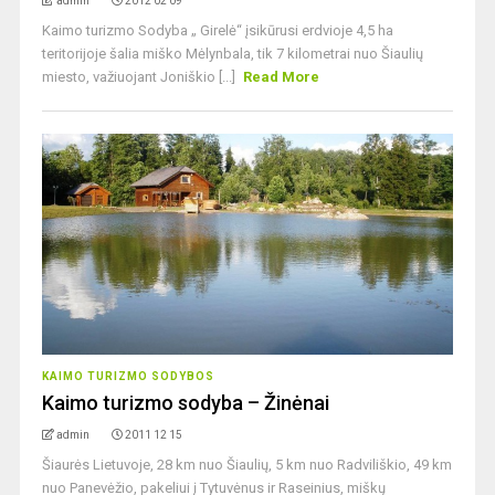
admin
2012 02 09
Kaimo turizmo Sodyba „ Girelė“ įsikūrusi erdvioje 4,5 ha
teritorijoje šalia miško Mėlynbala, tik 7 kilometrai nuo Šiaulių
miesto, važiuojant Joniškio [...]
Read More
KAIMO TURIZMO SODYBOS
Kaimo turizmo sodyba – Žinėnai
admin
2011 12 15
Šiaurės Lietuvoje, 28 km nuo Šiaulių, 5 km nuo Radviliškio, 49 km
nuo Panevėžio, pakeliui į Tytuvėnus ir Raseinius, miškų