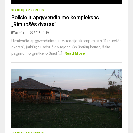
ŠIAULIŲ APSKRITIS
Poilsio ir apgyvendinimo kompleksas
„Rimuošės dvaras”
admin
2013 11 19
Užmiesčio apgyvendinimo ir rekreacijos kompleksas "Rimuošės
dvaras", įsikūręs Radviliškio rajone, Šniūraičių kaime, šalia
pagrindinio greitkelio Šiaul [...]
Read More