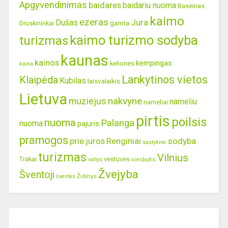
Apgyvendinimas
baidares
baidariu nuoma
Baseinas
kaimo
ezeras
Jura
Dušas
gamta
Druskininkai
kaimo turizmo sodyba
turizmas
kaunas
kainos
kempingas
keliones
kaina
Lankytinos vietos
Klaipėda
Kubilas
laisvalaikis
Lietuva
nakvyne
muziejus
nameliu
nameliai
pirtis
poilsis
nuoma
Palanga
nuoma
pajuris
pramogos
prie juros
Renginiai
sodyba
saslykine
turizmas
Vilnius
Trakai
vestuves
viesbutis
valtys
Žvejyba
Šventoji
Židinys
šventės