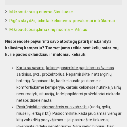
Mikroautobusų nuoma Šiauliuose
Pigūs skrydžių bilietai kelionėms: privalumai ir trūkumai
Mikroautobusų,limuzinų nuoma – Vilnius
Nusprendėte paįvairinti savo atostogų patirtį ir išbandyti
keliavimą kemperiu? Tuomet jums reikia bent kelių patarimų,
kurie padės sklandžiau ir maloniau keliauti.
Kartu su savimi į kelionę pasiimkite papildomus šviesos
šaltinius
, pvz., prožektorius. Nepamirškite ir atsarginių
baterijų. Nepaisant to, kad keliausite jaukiame ir
komfortiškame kemperyje, kartais kelionėse nutinka įvairių
nenumatytų situacijų, todėl papildomi prožektoriai niekada
netaps didele našta.
Pasirūpinkite priemonėmis nuo vabzdžių
(uodų, gylių,
muselių, erkių ir kt.). Pasidomėkite, kada jaučiamas vienų ar
kitų vabzdžių pagyvėjimas – jei pasiruošite tinkamai,
išvengsite didelių nepatogumų. Nėra nieko blogiau, kaip