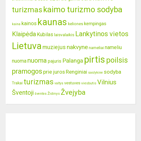
kaimo turizmo sodyba
turizmas
kaunas
kainos
kempingas
keliones
kaina
Lankytinos vietos
Klaipėda
Kubilas
laisvalaikis
Lietuva
nakvyne
muziejus
nameliu
nameliai
pirtis
poilsis
nuoma
Palanga
nuoma
pajuris
pramogos
prie juros
Renginiai
sodyba
saslykine
turizmas
Vilnius
Trakai
vestuves
viesbutis
valtys
Žvejyba
Šventoji
Židinys
šventės