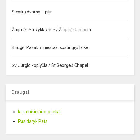
Siesikų dvaras – pilis
Žagarės Stovyklavietė / Žagarė Campsite
Briugė: Pasakų miestas, sustingęs laike
Šv. Jurgio koplyčia / St George’s Chapel
Draugai
keramikiniai puodeliai
Pasidaryk Pats