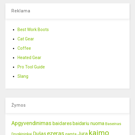
Reklama
Best Work Boots
Cat Gear
Coffee
Heated Gear
Pro Tool Guide
Slang
Žymos
Apgyvendinimas
baidares
baidariu nuoma
Baseinas
kaimo
ezeras
Jura
Dušas
gamta
Druskininkai