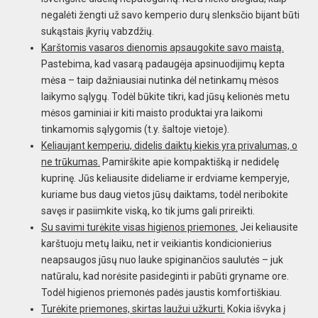
negalėti žengti už savo kemperio durų slenksčio bijant būti
sukąstais įkyrių vabzdžių.
Karštomis vasaros dienomis apsaugokite savo maistą.
Pastebima, kad vasarą padaugėja apsinuodijimų kepta
mėsa – taip dažniausiai nutinka dėl netinkamų mėsos
laikymo sąlygų. Todėl būkite tikri, kad jūsų kelionės metu
mėsos gaminiai ir kiti maisto produktai yra laikomi
tinkamomis sąlygomis (t.y. šaltoje vietoje).
Keliaujant kemperiu, didelis daiktų kiekis yra privalumas, o
ne trūkumas.
Pamirškite apie kompaktišką ir nedidelę
kuprinę. Jūs keliausite dideliame ir erdviame kemperyje,
kuriame bus daug vietos jūsų daiktams, todėl neribokite
savęs ir pasiimkite viską, ko tik jums gali prireikti.
Su savimi turėkite visas higienos priemones.
Jei keliausite
karštuoju metų laiku, net ir veikiantis kondicionierius
neapsaugos jūsų nuo lauke spiginančios saulutės – juk
natūralu, kad norėsite pasideginti ir pabūti gryname ore.
Todėl higienos priemonės padės jaustis komfortiškiau.
Turėkite priemones, skirtas laužui užkurti.
Kokia išvyka į