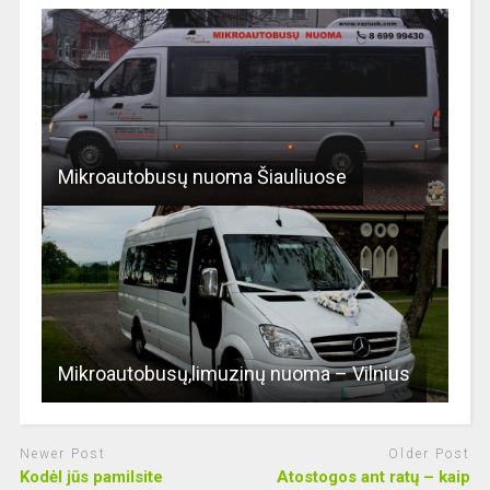
Mikroautobusų nuoma Šiauliuose
Mikroautobusų,limuzinų nuoma – Vilnius
Newer Post
Older Post
Kodėl jūs pamilsite
Atostogos ant ratų – kaip