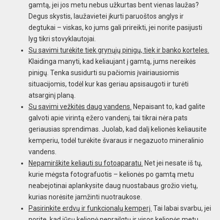
gamtą, jei jos metu nebus užkurtas bent vienas laužas?
Degus skystis, laužavietei įkurti paruoštos anglys ir
degtukai – viskas, ko jums gali prireikti, jei norite pasijusti
lyg tikri stovyklautojai.
Su savimi turėkite tiek grynųjų pinigų, tiek ir banko korteles.
Klaidinga manyti, kad keliaujant į gamtą, jums nereikės
pinigų. Tenka susidurti su pačiomis įvairiausiomis
situacijomis, todėl kur kas geriau apsisaugoti ir turėti
atsarginį planą.
Su savimi vežkitės daug vandens.
Nepaisant to, kad galite
galvoti apie virintą ežero vandenį, tai tikrai nėra pats
geriausias sprendimas. Juolab, kad dalį kelionės keliausite
kemperiu, todėl turėkite švaraus ir negazuoto mineralinio
vandens.
Nepamirškite keliauti su fotoaparatu.
Net jei nesate iš tų,
kurie mėgsta fotografuotis – kelionės po gamtą metu
neabejotinai aplankysite daug nuostabaus grožio vietų,
kurias norėsite įamžinti nuotraukose.
Pasirinkite erdvų ir funkcionalų kemperį.
Tai labai svarbu, jei
norite, kad jūsų kelionė neprailgtų ir visos kelionės metu