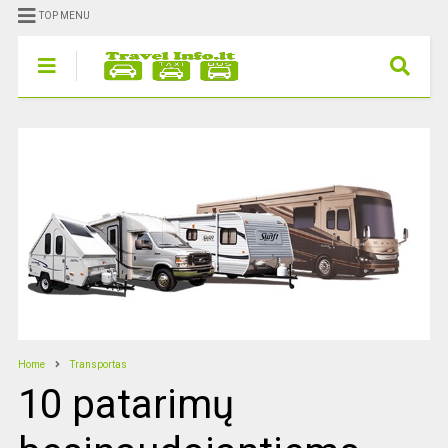
TOP MENU
Home
Transportas
10 patarimų