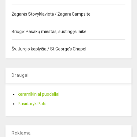
Žagarės Stovyklavietė / Žagarė Campsite
Briugė: Pasakų miestas, sustingęs laike
Šv. Jurgio koplyčia / St George’s Chapel
Draugai
keramikiniai puodeliai
Pasidaryk Pats
Reklama