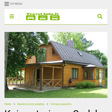
TOP MENU
Home
Kaimo turizmo sodybos
Vilniaus apskritis