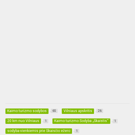
Kaimo turizmo sodybos
Vilniaus apskritis
65
26
20 km nuo Vilniaus
Kaimo turizmo Sodyba „Skaistis“
1
1
sodyba-vienkiemis prie Skaisčio ežero
1