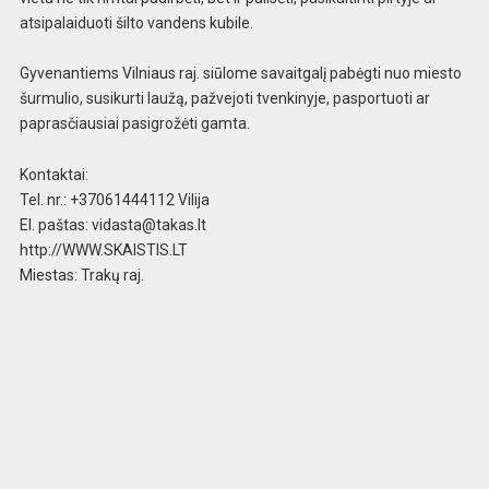
atsipalaiduoti šilto vandens kubile.
Gyvenantiems Vilniaus raj. siūlome savaitgalį pabėgti nuo miesto
šurmulio, susikurti laužą, pažvejoti tvenkinyje, pasportuoti ar
paprasčiausiai pasigrožėti gamta.
Kontaktai:
Tel. nr.: +37061444112 Vilija
El. paštas:
vidasta@takas.lt
http://WWW.SKAISTIS.LT
Miestas: Trakų raj.