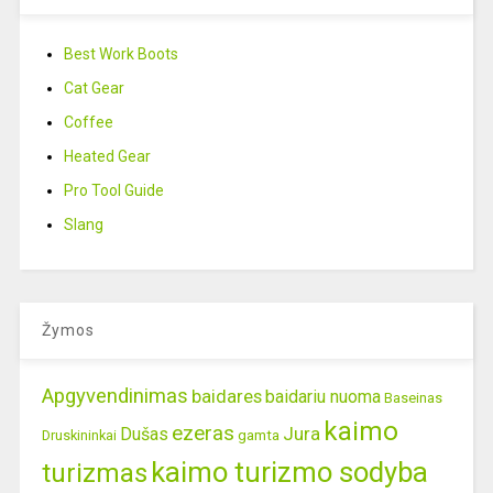
Best Work Boots
Cat Gear
Coffee
Heated Gear
Pro Tool Guide
Slang
Žymos
Apgyvendinimas
baidares
baidariu nuoma
Baseinas
kaimo
ezeras
Jura
Dušas
gamta
Druskininkai
kaimo turizmo sodyba
turizmas