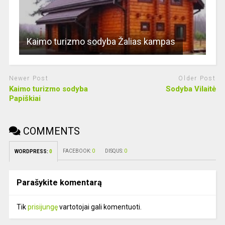
Kaimo turizmo sodyba Žalias kampas
Newer Post
Older Post
Kaimo turizmo sodyba
Sodyba Vilaitė
Papiškiai
COMMENTS
FACEBOOK:
0
DISQUS:
0
WORDPRESS:
0
Parašykite komentarą
Tik
prisijungę
vartotojai gali komentuoti.