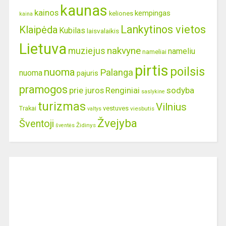
kaunas
kainos
kempingas
keliones
kaina
Lankytinos vietos
Klaipėda
Kubilas
laisvalaikis
Lietuva
nakvyne
muziejus
nameliu
nameliai
pirtis
poilsis
nuoma
Palanga
nuoma
pajuris
pramogos
prie juros
Renginiai
sodyba
saslykine
turizmas
Vilnius
Trakai
vestuves
viesbutis
valtys
Žvejyba
Šventoji
Židinys
šventės