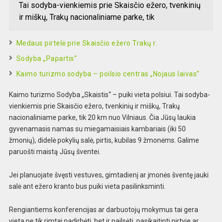
Tai sodyba-vienkiemis prie Skaisčio ežero, tvenkinių
ir miškų, Trakų nacionaliniame parke, tik
Medaus pirtelė prie Skaisčio ežero Trakų r.
Sodyba „Papartis”
Kaimo turizmo sodyba – poilsio centras „Nojaus laivas”
Kaimo turizmo Sodyba „Skaistis“ – puiki vieta polsiui. Tai sodyba-
vienkiemis prie Skaisčio ežero, tvenkinių ir miškų, Trakų
nacionaliniame parke, tik 20 km nuo Vilniaus. Čia Jūsų laukia
gyvenamasis namas su miegamaisiais kambariais (iki 50
žmonių), didelė pokylių salė, pirtis, kubilas 9 žmonėms. Galime
paruošti maistą Jūsų šventei.
Jei planuojate švęsti vestuves, gimtadienį ar įmonės šventę jauki
salė ant ežero kranto bus puiki vieta pasilinksminti.
Rengiantiems konferencijas ar darbuotojų mokymus tai gera
vieta ne tik rimtai padirbėti, bet ir pailsėti, pasikaitinti pirtyje ar