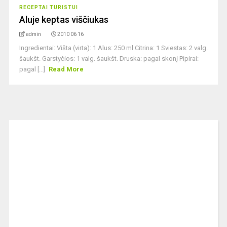
RECEPTAI TURISTUI
Aluje keptas viščiukas
admin
2010 06 16
Ingredientai: Višta (virta): 1 Alus: 250 ml Citrina: 1 Sviestas: 2 valg.
šaukšt. Garstyčios: 1 valg. šaukšt. Druska: pagal skonį Pipirai:
pagal [...]
Read More