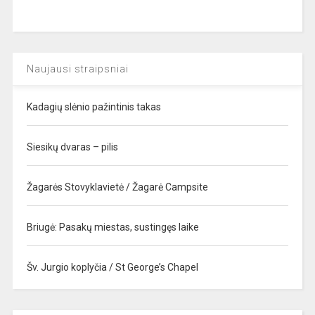
Naujausi straipsniai
Kadagių slėnio pažintinis takas
Siesikų dvaras – pilis
Žagarės Stovyklavietė / Žagarė Campsite
Briugė: Pasakų miestas, sustingęs laike
Šv. Jurgio koplyčia / St George’s Chapel