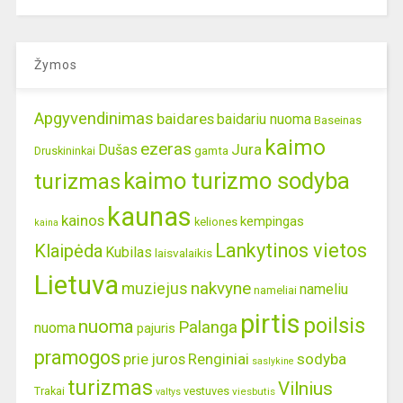
Žymos
Apgyvendinimas
baidares
baidariu nuoma
Baseinas
kaimo
ezeras
Jura
Dušas
gamta
Druskininkai
kaimo turizmo sodyba
turizmas
kaunas
kainos
kempingas
keliones
kaina
Lankytinos vietos
Klaipėda
Kubilas
laisvalaikis
Lietuva
nakvyne
muziejus
nameliu
nameliai
pirtis
poilsis
nuoma
Palanga
nuoma
pajuris
pramogos
prie juros
Renginiai
sodyba
saslykine
turizmas
Vilnius
Trakai
vestuves
viesbutis
valtys