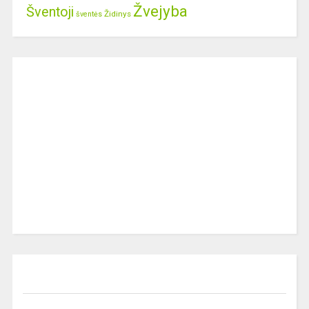
Žvejyba
Šventoji
Židinys
šventės