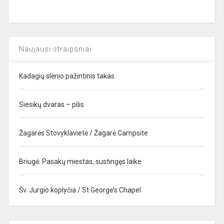
Naujausi straipsniai
Kadagių slėnio pažintinis takas
Siesikų dvaras – pilis
Žagarės Stovyklavietė / Žagarė Campsite
Briugė: Pasakų miestas, sustingęs laike
Šv. Jurgio koplyčia / St George’s Chapel