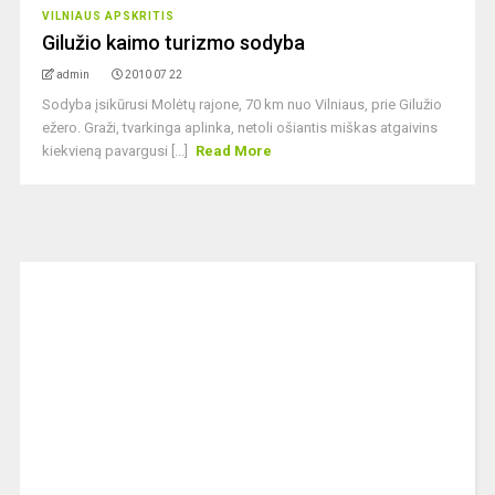
VILNIAUS APSKRITIS
Gilužio kaimo turizmo sodyba
admin
2010 07 22
Sodyba įsikūrusi Molėtų rajone, 70 km nuo Vilniaus, prie Gilužio
ežero. Graži, tvarkinga aplinka, netoli ošiantis miškas atgaivins
kiekvieną pavargusi [...]
Read More