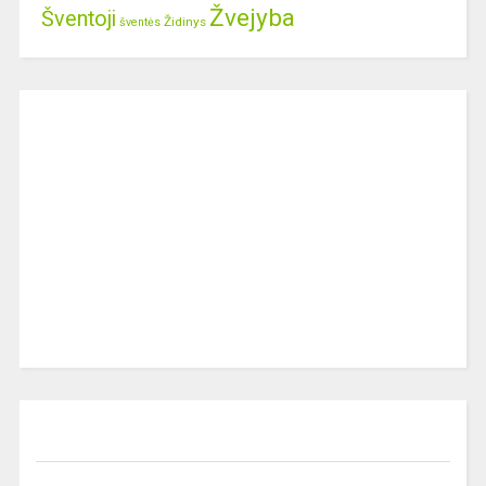
Žvejyba
Šventoji
Židinys
šventės