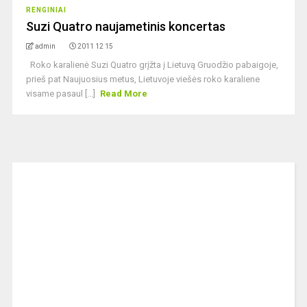
RENGINIAI
Suzi Quatro naujametinis koncertas
admin
2011 12 15
Roko karalienė Suzi Quatro grįžta į Lietuvą Gruodžio pabaigoje,
prieš pat Naujuosius metus, Lietuvoje viešės roko karaliene
visame pasaul [...]
Read More