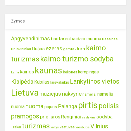
Žymos
Apgyvendinimas
baidares
baidariu nuoma
Baseinas
kaimo
ezeras
Jura
Dušas
gamta
Druskininkai
kaimo turizmo sodyba
turizmas
kaunas
kainos
kempingas
keliones
kaina
Lankytinos vietos
Klaipėda
Kubilas
laisvalaikis
Lietuva
nakvyne
muziejus
nameliu
nameliai
pirtis
poilsis
nuoma
Palanga
nuoma
pajuris
pramogos
prie juros
Renginiai
sodyba
saslykine
turizmas
Vilnius
Trakai
vestuves
viesbutis
valtys