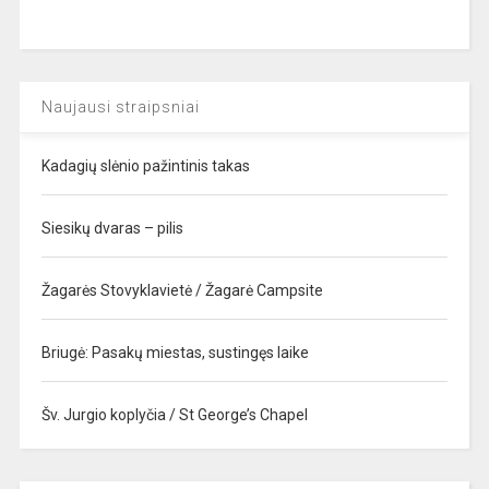
Naujausi straipsniai
Kadagių slėnio pažintinis takas
Siesikų dvaras – pilis
Žagarės Stovyklavietė / Žagarė Campsite
Briugė: Pasakų miestas, sustingęs laike
Šv. Jurgio koplyčia / St George’s Chapel