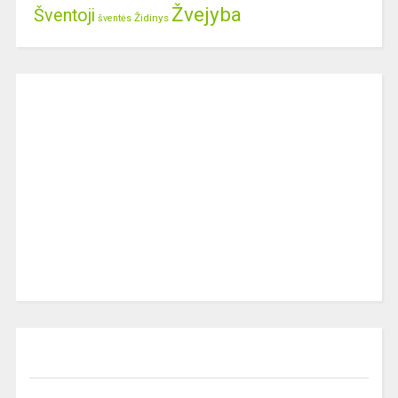
Žvejyba
Šventoji
Židinys
šventės