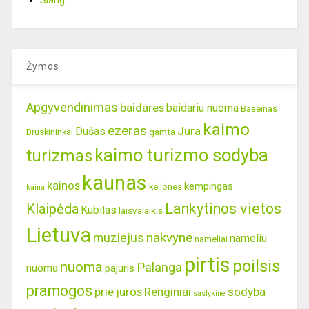
Slang
Žymos
Apgyvendinimas
baidares
baidariu nuoma
Baseinas
kaimo
ezeras
Jura
Dušas
gamta
Druskininkai
kaimo turizmo sodyba
turizmas
kaunas
kainos
kempingas
keliones
kaina
Lankytinos vietos
Klaipėda
Kubilas
laisvalaikis
Lietuva
nakvyne
muziejus
nameliu
nameliai
pirtis
poilsis
nuoma
Palanga
nuoma
pajuris
pramogos
prie juros
Renginiai
sodyba
saslykine