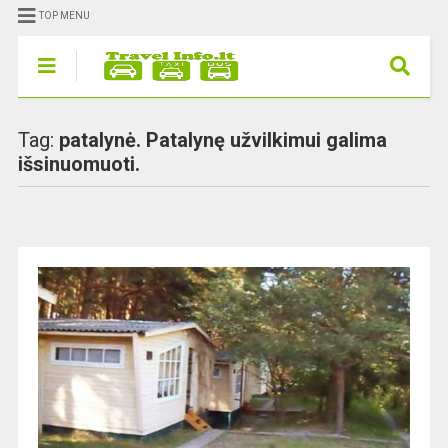
TOP MENU
Tag:
patalynė. Patalynę užvilkimui galima
išsinuomuoti.