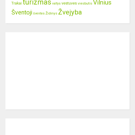
turizmas
Vilnius
Trakai
vestuves
viesbutis
valtys
Žvejyba
Šventoji
Židinys
šventės