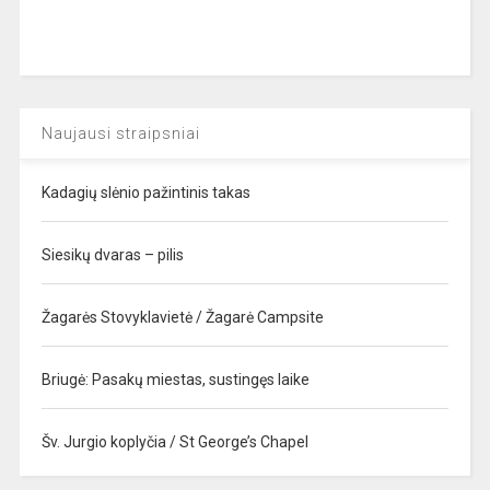
Naujausi straipsniai
Kadagių slėnio pažintinis takas
Siesikų dvaras – pilis
Žagarės Stovyklavietė / Žagarė Campsite
Briugė: Pasakų miestas, sustingęs laike
Šv. Jurgio koplyčia / St George’s Chapel