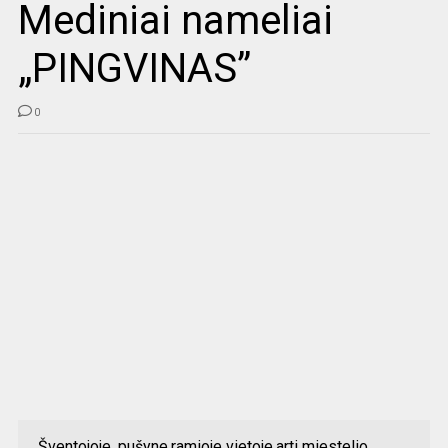
Mediniai nameliai
„PINGVINAS”
0
Šventojoje, pušyne,ramioje vietoje,arti miestelio