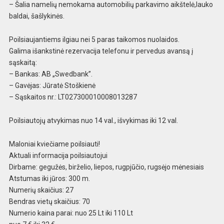
– Šalia namelių nemokama automobilių parkavimo aikštelė,lauko
baldai, šašlykinės.
Poilsiaujantiems ilgiau nei 5 paras taikomos nuolaidos.
Galima išankstinė rezervacija telefonu ir pervedus avansą į
sąskaitą:
– Bankas: AB „Swedbank”.
– Gavėjas: Jūratė Stoškienė
– Sąskaitos nr.: LT027300010008013287
Poilsiautojų atvykimas nuo 14 val., išvykimas iki 12 val.
Maloniai kviečiame poilsiauti!
Aktuali informacija poilsiautojui
Dirbame: gegužės, birželio, liepos, rugpjūčio, rugsėjo mėnesiais
Atstumas iki jūros: 300 m.
Numerių skaičius: 27
Bendras vietų skaičius: 70
Numerio kaina parai: nuo 25 Lt iki 110 Lt