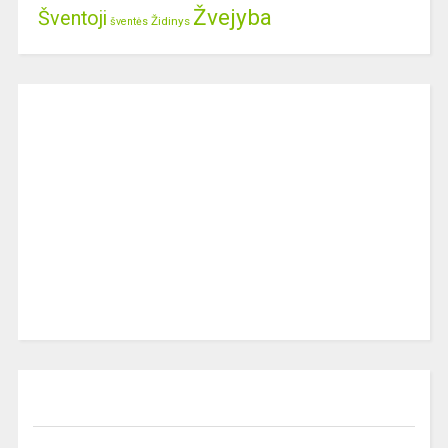
Žvejyba
Šventoji
Židinys
šventės