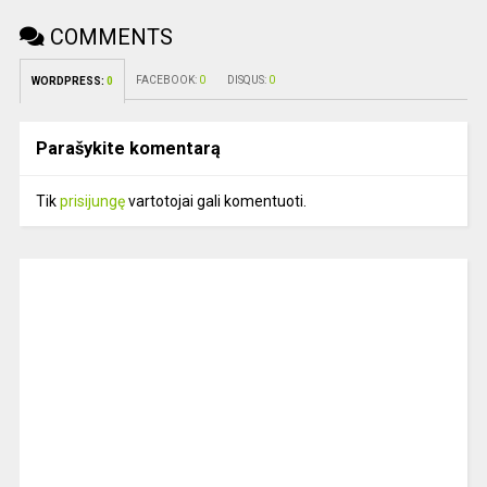
COMMENTS
FACEBOOK:
0
DISQUS:
0
WORDPRESS:
0
Parašykite komentarą
Tik
prisijungę
vartotojai gali komentuoti.