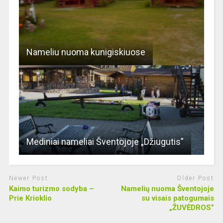
Nameliu nuoma kunigiskiuose
Mediniai nameliai Šventojoje „Džiugutis”
Newer Post
Older Post
Kaimo turizmo sodyba –
Namelių nuoma Šventojoje
Prie Krioklio
su visais patogumais
„ŽUVĖDROS”