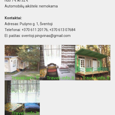
nuo 7 € iki 32 €
Automobilių aikštelė: nemokama
Kontaktai:
Adresas: Pušyno g. 1, Šventoji
Telefonai: +370 611 20176; +370 613 07684
El. paštas:
sventoji.pingvinas@gmail.com