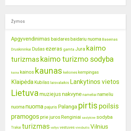
Žymos
Apgyvendinimas
baidares
baidariu nuoma
Baseinas
kaimo
ezeras
Jura
Dušas
gamta
Druskininkai
kaimo turizmo sodyba
turizmas
kaunas
kainos
kempingas
keliones
kaina
Lankytinos vietos
Klaipėda
Kubilas
laisvalaikis
Lietuva
nakvyne
muziejus
nameliu
nameliai
pirtis
poilsis
nuoma
Palanga
nuoma
pajuris
pramogos
prie juros
Renginiai
sodyba
saslykine
turizmas
Vilnius
Trakai
vestuves
viesbutis
valtys