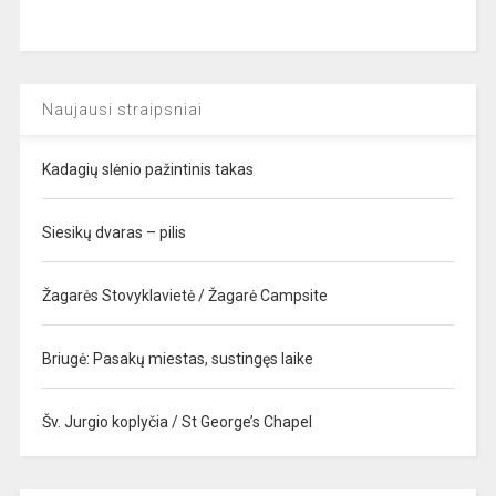
Naujausi straipsniai
Kadagių slėnio pažintinis takas
Siesikų dvaras – pilis
Žagarės Stovyklavietė / Žagarė Campsite
Briugė: Pasakų miestas, sustingęs laike
Šv. Jurgio koplyčia / St George’s Chapel