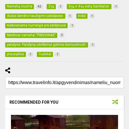
Namelių nuoma
2-jų
3-jų ir 4-ių vietų kambariai.
42
1
1
dušas bendro naudojimo patalpose.
indai
1
1
Kiekviename numeryje yra šaldytuvai
1
Mediniai nameliai "PINGVINAS"
2
patalynė. Patalynę užvilkimui galima išsinuomuoti.
1
prausyklos
Tualetai
1
1
RECOMMENDED FOR YOU