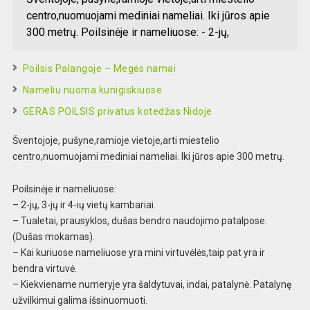
centro,nuomuojami mediniai nameliai. Iki jūros apie
300 metrų. Poilsinėje ir nameliuose: - 2-jų,
Poilsis Palangoje – Megės namai
Nameliu nuoma kunigiskiuose
GERAS POILSIS privatus kotedžas Nidoje
Šventojoje, pušyne,ramioje vietoje,arti miestelio
centro,nuomuojami mediniai nameliai. Iki jūros apie 300 metrų.
Poilsinėje ir nameliuose:
– 2-jų, 3-jų ir 4-ių vietų kambariai.
– Tualetai, prausyklos, dušas bendro naudojimo patalpose.
(Dušas mokamas).
– Kai kuriuose nameliuose yra mini virtuvėlės,taip pat yra ir
bendra virtuvė.
– Kiekviename numeryje yra šaldytuvai, indai, patalynė. Patalynę
užvilkimui galima išsinuomuoti.