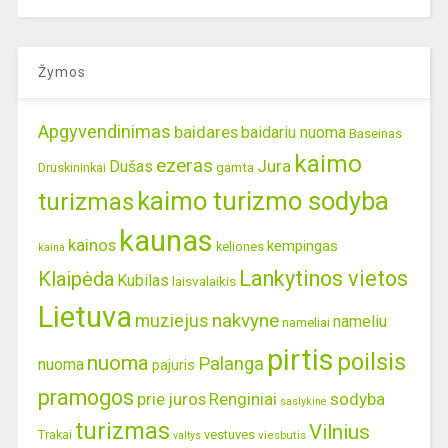
Žymos
Apgyvendinimas
baidares
baidariu nuoma
Baseinas
kaimo
ezeras
Jura
Dušas
gamta
Druskininkai
kaimo turizmo sodyba
turizmas
kaunas
kainos
kempingas
keliones
kaina
Lankytinos vietos
Klaipėda
Kubilas
laisvalaikis
Lietuva
nakvyne
muziejus
nameliu
nameliai
pirtis
poilsis
nuoma
Palanga
nuoma
pajuris
pramogos
prie juros
Renginiai
sodyba
saslykine
turizmas
Vilnius
Trakai
vestuves
viesbutis
valtys