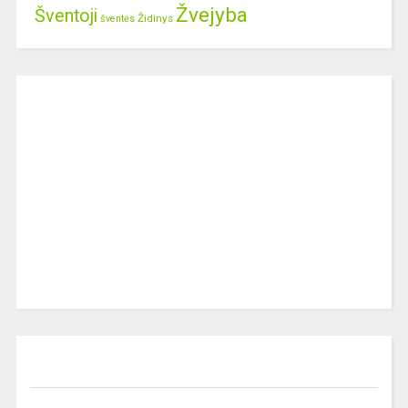
Žvejyba
Šventoji
Židinys
šventės