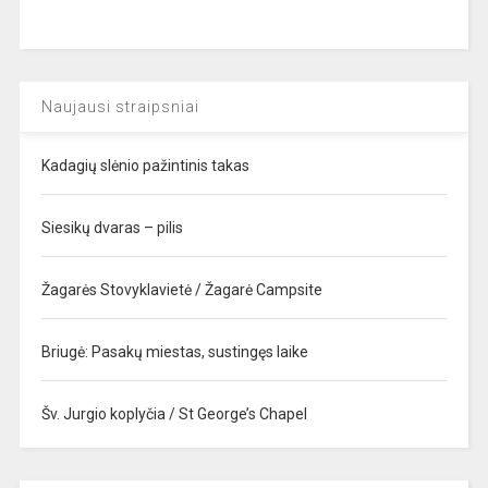
Naujausi straipsniai
Kadagių slėnio pažintinis takas
Siesikų dvaras – pilis
Žagarės Stovyklavietė / Žagarė Campsite
Briugė: Pasakų miestas, sustingęs laike
Šv. Jurgio koplyčia / St George’s Chapel