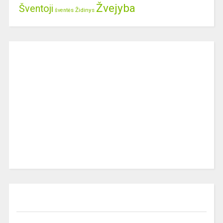
Žvejyba
Šventoji
Židinys
šventės