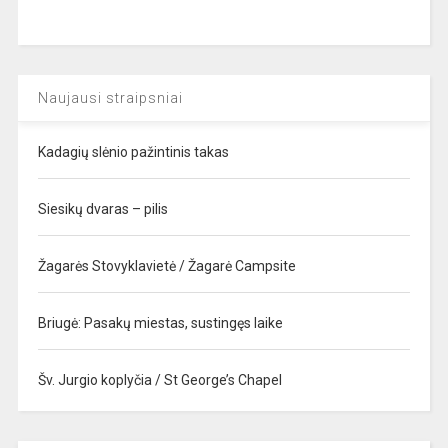
Naujausi straipsniai
Kadagių slėnio pažintinis takas
Siesikų dvaras – pilis
Žagarės Stovyklavietė / Žagarė Campsite
Briugė: Pasakų miestas, sustingęs laike
Šv. Jurgio koplyčia / St George’s Chapel