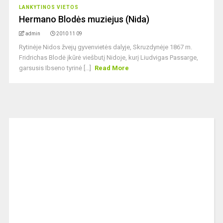
LANKYTINOS VIETOS
Hermano Blodės muziejus (Nida)
admin
2010 11 09
Rytinėje Nidos žvejų gyvenvietės dalyje, Skruzdynėje 1867 m.
Fridrichas Blodė įkūrė viešbutį Nidoje, kurį Liudvigas Passarge,
garsusis Ibseno tyrinė [...]
Read More