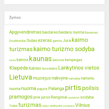
Žymos
Apgyvendinimas
baidares
baidariu nuoma
Baseinas
kaimo
ezeras
Jura
Dušas
gamta
Druskininkai
kaimo turizmo sodyba
turizmas
kaunas
kainos
kempingas
keliones
kaina
Lankytinos vietos
Klaipėda
Kubilas
laisvalaikis
Lietuva
nakvyne
muziejus
nameliu
nameliai
pirtis
poilsis
nuoma
Palanga
nuoma
pajuris
pramogos
prie juros
Renginiai
sodyba
saslykine
turizmas
Vilnius
Trakai
vestuves
viesbutis
valtys