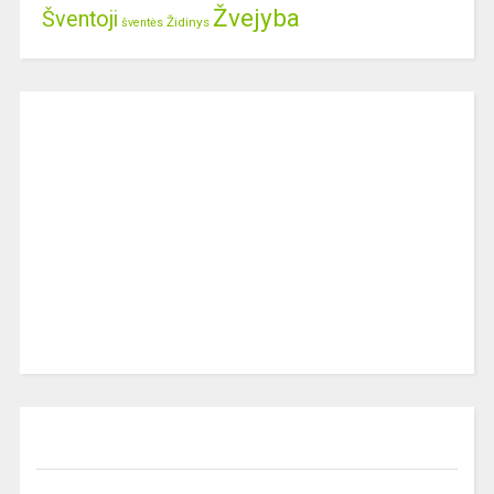
Žvejyba
Šventoji
Židinys
šventės