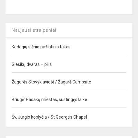
Naujausi straipsniai
Kadagių slėnio pažintinis takas
Siesikų dvaras – pilis
Žagarės Stovyklavietė / Žagarė Campsite
Briugė: Pasakų miestas, sustingęs laike
Šv. Jurgio koplyčia / St George’s Chapel