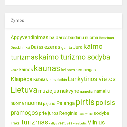
Žymos
Apgyvendinimas
baidares
baidariu nuoma
Baseinas
kaimo
ezeras
Jura
Dušas
gamta
Druskininkai
kaimo turizmo sodyba
turizmas
kaunas
kainos
kempingas
keliones
kaina
Lankytinos vietos
Klaipėda
Kubilas
laisvalaikis
Lietuva
nakvyne
muziejus
nameliu
nameliai
pirtis
poilsis
nuoma
Palanga
nuoma
pajuris
pramogos
prie juros
Renginiai
sodyba
saslykine
turizmas
Vilnius
Trakai
vestuves
viesbutis
valtys