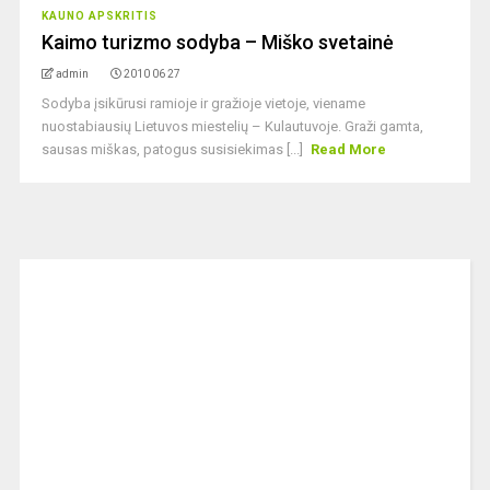
KAUNO APSKRITIS
Kaimo turizmo sodyba – Miško svetainė
admin
2010 06 27
Sodyba įsikūrusi ramioje ir gražioje vietoje, viename
nuostabiausių Lietuvos miestelių – Kulautuvoje. Graži gamta,
sausas miškas, patogus susisiekimas [...]
Read More