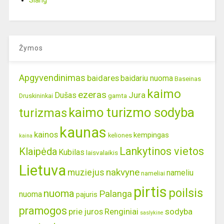
Slang
Žymos
Apgyvendinimas
baidares
baidariu nuoma
Baseinas
kaimo
ezeras
Jura
Dušas
gamta
Druskininkai
kaimo turizmo sodyba
turizmas
kaunas
kainos
kempingas
keliones
kaina
Lankytinos vietos
Klaipėda
Kubilas
laisvalaikis
Lietuva
nakvyne
muziejus
nameliu
nameliai
pirtis
poilsis
nuoma
Palanga
nuoma
pajuris
pramogos
prie juros
Renginiai
sodyba
saslykine