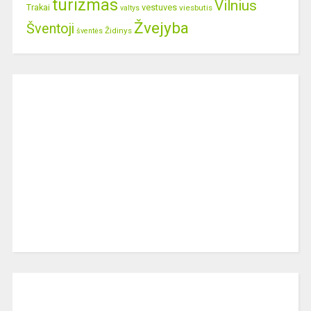
turizmas
Vilnius
Trakai
vestuves
viesbutis
valtys
Žvejyba
Šventoji
Židinys
šventės