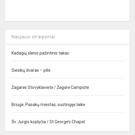
Naujausi straipsniai
Kadagių slėnio pažintinis takas
Siesikų dvaras – pilis
Žagarės Stovyklavietė / Žagarė Campsite
Briugė: Pasakų miestas, sustingęs laike
Šv. Jurgio koplyčia / St George’s Chapel