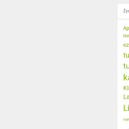
Žy
Ap
nu
ez
t
t
k
Kl
L
L
nam