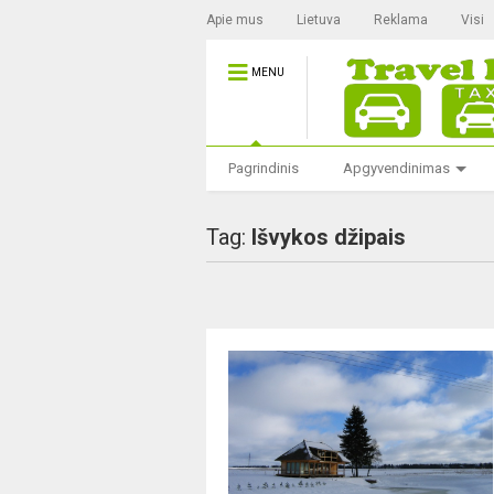
Apie mus
Lietuva
Reklama
Visi
MENU
Pagrindinis
Apgyvendinimas
Tag:
Išvykos džipais