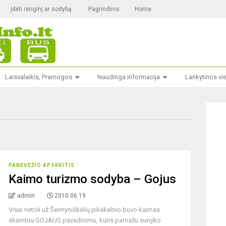
Įdėti renginį ar sodybą.
Pagrindinis
Home
Laisvalaikis, Pramogos
Naudinga informacija
Lankytinos vi
PANEVEŽIO APSKRITIS
Kaimo turizmo sodyba – Gojus
admin
2010 06 19
Visai netoli už Šeimyniškėlių piliakalnio buvo kaimas
skambiu GOJAUS pavadinimu, kuris pamažu sunyko