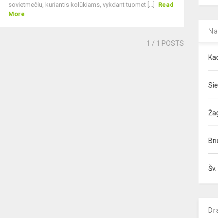
sovietmečiu, kuriantis kolūkiams, vykdant tuomet [...]
Read
More
Na
1
/ 1 POSTS
Kad
Sie
Ža
Bri
Šv.
Dr