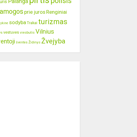
pirtis
poilsis
Palanga
uris
ramogos
prie juros
Renginiai
turizmas
sodyba
Trakai
lykine
Vilnius
vestuves
viesbutis
ys
Žvejyba
entoji
Židinys
šventės