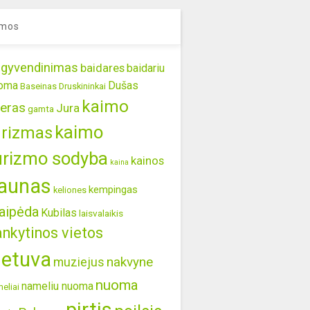
mos
gyvendinimas
baidares
baidariu
oma
Dušas
Baseinas
Druskininkai
kaimo
eras
Jura
gamta
kaimo
urizmas
urizmo sodyba
kainos
kaina
aunas
kempingas
keliones
aipėda
Kubilas
laisvalaikis
ankytinos vietos
ietuva
nakvyne
muziejus
nuoma
nameliu nuoma
eliai