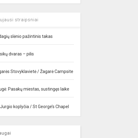
ujausi straipsniai
agių slėnio pažintinis takas
sikų dvaras – pilis
garės Stovyklavietė / Žagarė Campsite
ugė: Pasakų miestas, sustingęs laike
 Jurgio koplyčia / St George’s Chapel
augai