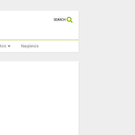
SEARCH
etos
Naujienos