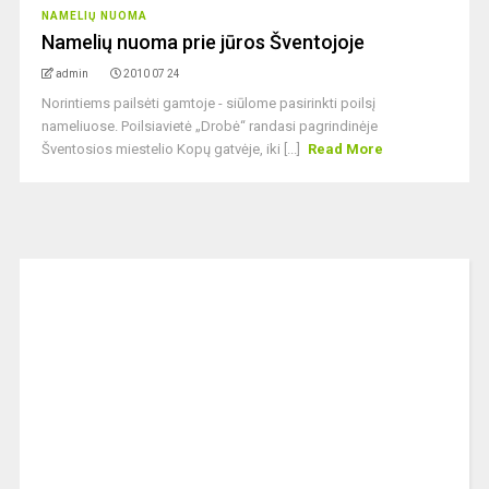
NAMELIŲ NUOMA
Namelių nuoma prie jūros Šventojoje
admin
2010 07 24
Norintiems pailsėti gamtoje - siūlome pasirinkti poilsį
nameliuose. Poilsiavietė „Drobė“ randasi pagrindinėje
Šventosios miestelio Kopų gatvėje, iki [...]
Read More