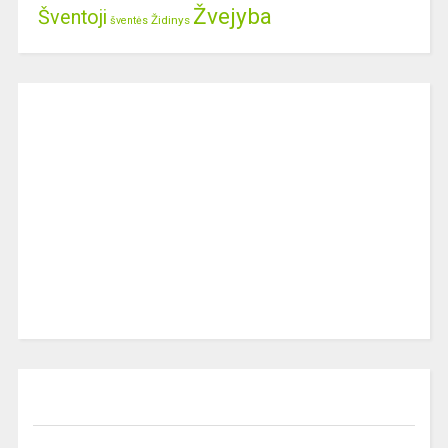
Žvejyba
Šventoji
Židinys
šventės