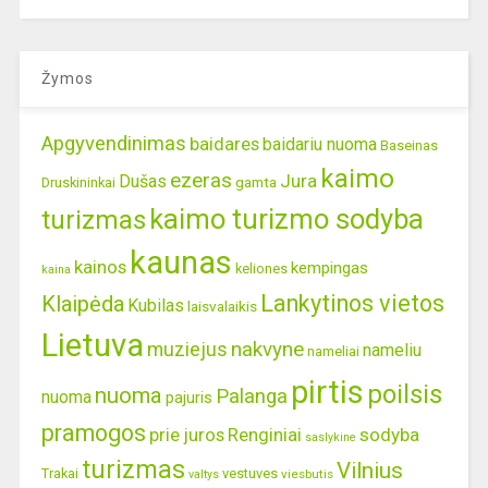
Žymos
Apgyvendinimas
baidares
baidariu nuoma
Baseinas
kaimo
ezeras
Jura
Dušas
gamta
Druskininkai
kaimo turizmo sodyba
turizmas
kaunas
kainos
kempingas
keliones
kaina
Lankytinos vietos
Klaipėda
Kubilas
laisvalaikis
Lietuva
nakvyne
muziejus
nameliu
nameliai
pirtis
poilsis
nuoma
Palanga
nuoma
pajuris
pramogos
prie juros
Renginiai
sodyba
saslykine
turizmas
Vilnius
Trakai
vestuves
viesbutis
valtys