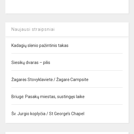
Naujausi straipsniai
Kadagių slėnio pažintinis takas
Siesikų dvaras – pilis
Žagarės Stovyklavietė / Žagarė Campsite
Briugė: Pasakų miestas, sustingęs laike
Šv. Jurgio koplyčia / St George’s Chapel