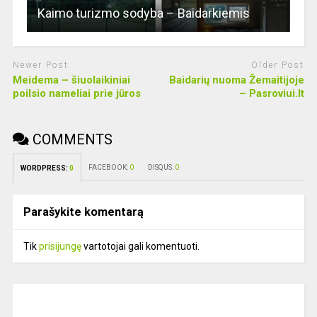
Kaimo turizmo sodyba – Baidarkiemis
Newer Post
Older Post
Meidema – šiuolaikiniai
Baidarių nuoma Žemaitijoje
poilsio nameliai prie jūros
– Pasroviui.lt
COMMENTS
FACEBOOK:
0
DISQUS:
0
WORDPRESS:
0
Parašykite komentarą
Tik
prisijungę
vartotojai gali komentuoti.