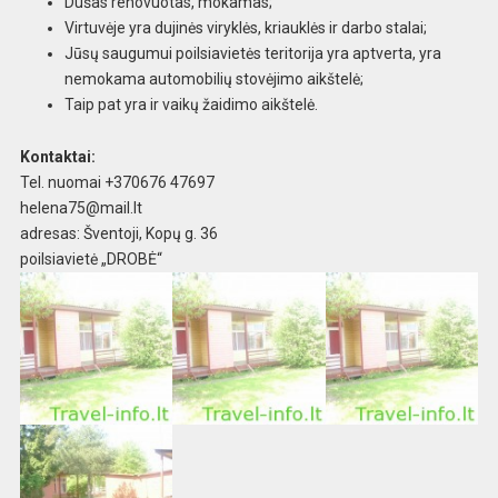
Dušas renovuotas, mokamas;
Virtuvėje yra dujinės viryklės, kriauklės ir darbo stalai;
Jūsų saugumui poilsiavietės teritorija yra aptverta, yra
nemokama automobilių stovėjimo aikštelė;
Taip pat yra ir vaikų žaidimo aikštelė.
Kontaktai:
Tel. nuomai +370676 47697
helena75@mail.lt
adresas: Šventoji, Kopų g. 36
poilsiavietė „DROBĖ“