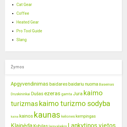
Cat Gear
Coffee
Heated Gear
Pro Tool Guide
Slang
Žymos
Apgyvendinimas
baidares
baidariu nuoma
Baseinas
kaimo
ezeras
Jura
Dušas
gamta
Druskininkai
kaimo turizmo sodyba
turizmas
kaunas
kainos
kempingas
keliones
kaina
Lankytinos vietos
Klaipėda
Kubilas
laisvalaikis