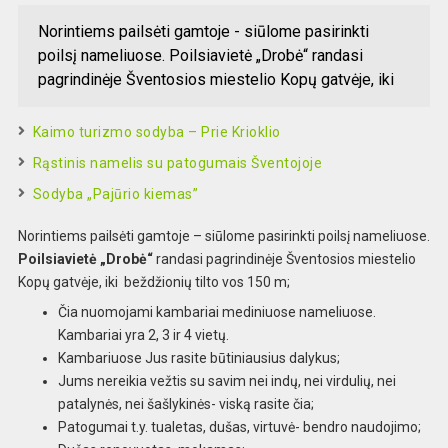
Norintiems pailsėti gamtoje - siūlome pasirinkti
poilsį nameliuose. Poilsiavietė „Drobė“ randasi
pagrindinėje Šventosios miestelio Kopų gatvėje, iki
Kaimo turizmo sodyba – Prie Krioklio
Rąstinis namelis su patogumais Šventojoje
Sodyba „Pajūrio kiemas”
Norintiems pailsėti gamtoje – siūlome pasirinkti poilsį nameliuose.
Poilsiavietė „Drobė“
randasi pagrindinėje Šventosios miestelio
Kopų gatvėje, iki beždžionių tilto vos 150 m;
Čia nuomojami kambariai mediniuose nameliuose.
Kambariai yra 2, 3 ir 4 vietų.
Kambariuose Jus rasite būtiniausius dalykus;
Jums nereikia vežtis su savim nei indų, nei virdulių, nei
patalynės, nei šašlykinės- viską rasite čia;
Patogumai t.y. tualetas, dušas, virtuvė- bendro naudojimo;