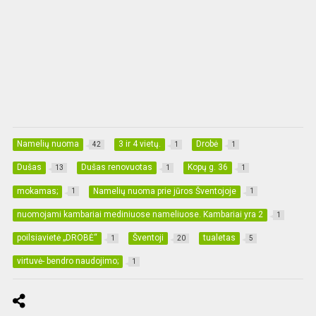
Namelių nuoma
3 ir 4 vietų.
Drobė
42
1
1
Dušas
Dušas renovuotas
Kopų g. 36
13
1
1
mokamas;
Namelių nuoma prie jūros Šventojoje
1
1
nuomojami kambariai mediniuose nameliuose. Kambariai yra 2
1
poilsiavietė „DROBĖ“
Šventoji
tualetas
1
20
5
virtuvė- bendro naudojimo;
1