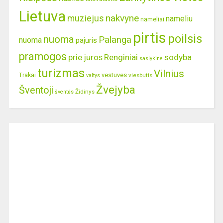
Lietuva
nakvyne
muziejus
nameliu
nameliai
pirtis
poilsis
nuoma
Palanga
nuoma
pajuris
pramogos
prie juros
Renginiai
sodyba
saslykine
turizmas
Vilnius
Trakai
vestuves
viesbutis
valtys
Žvejyba
Šventoji
Židinys
šventės