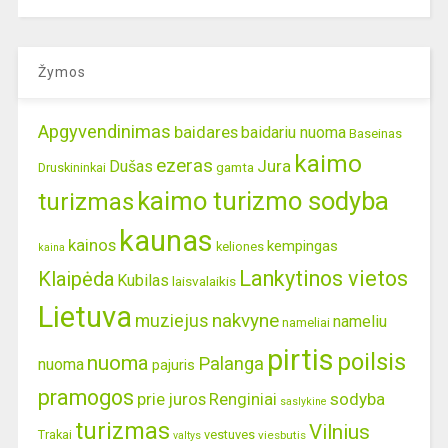
Žymos
Apgyvendinimas
baidares
baidariu nuoma
Baseinas
kaimo
ezeras
Jura
Dušas
gamta
Druskininkai
kaimo turizmo sodyba
turizmas
kaunas
kainos
kempingas
keliones
kaina
Lankytinos vietos
Klaipėda
Kubilas
laisvalaikis
Lietuva
nakvyne
muziejus
nameliu
nameliai
pirtis
poilsis
nuoma
Palanga
nuoma
pajuris
pramogos
prie juros
Renginiai
sodyba
saslykine
turizmas
Vilnius
Trakai
vestuves
viesbutis
valtys