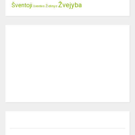
Žvejyba
Šventoji
Židinys
šventės