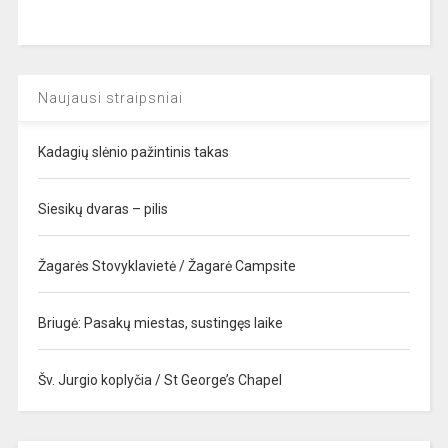
Naujausi straipsniai
Kadagių slėnio pažintinis takas
Siesikų dvaras – pilis
Žagarės Stovyklavietė / Žagarė Campsite
Briugė: Pasakų miestas, sustingęs laike
Šv. Jurgio koplyčia / St George’s Chapel