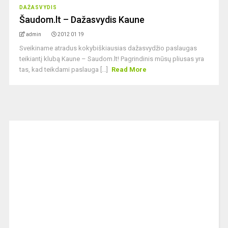
DAŽASVYDIS
Šaudom.lt – Dažasvydis Kaune
admin
2012 01 19
Sveikiname atradus kokybiškiausias dažasvydžio paslaugas
teikiantį klubą Kaune – Saudom.lt! Pagrindinis mūsų pliusas yra
tas, kad teikdami paslauga [...]
Read More