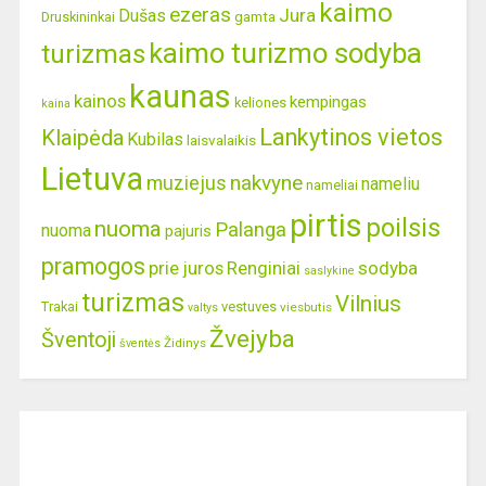
kaimo
ezeras
Jura
Dušas
gamta
Druskininkai
kaimo turizmo sodyba
turizmas
kaunas
kainos
kempingas
keliones
kaina
Lankytinos vietos
Klaipėda
Kubilas
laisvalaikis
Lietuva
nakvyne
muziejus
nameliu
nameliai
pirtis
poilsis
nuoma
Palanga
nuoma
pajuris
pramogos
prie juros
Renginiai
sodyba
saslykine
turizmas
Vilnius
Trakai
vestuves
viesbutis
valtys
Žvejyba
Šventoji
Židinys
šventės