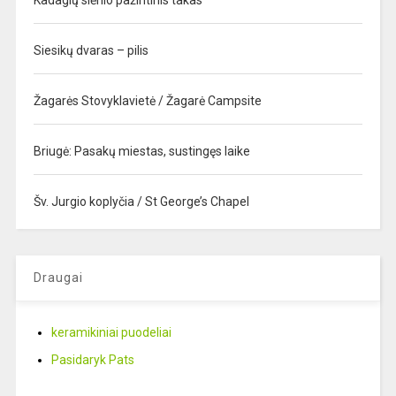
Kadagių slėnio pažintinis takas
Siesikų dvaras – pilis
Žagarės Stovyklavietė / Žagarė Campsite
Briugė: Pasakų miestas, sustingęs laike
Šv. Jurgio koplyčia / St George’s Chapel
Draugai
keramikiniai puodeliai
Pasidaryk Pats