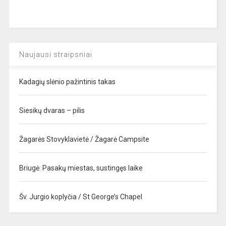
Naujausi straipsniai
Kadagių slėnio pažintinis takas
Siesikų dvaras – pilis
Žagarės Stovyklavietė / Žagarė Campsite
Briugė: Pasakų miestas, sustingęs laike
Šv. Jurgio koplyčia / St George’s Chapel