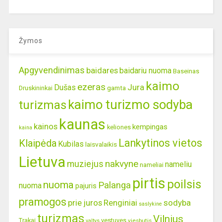
Žymos
Apgyvendinimas
baidares
baidariu nuoma
Baseinas
kaimo
ezeras
Jura
Dušas
gamta
Druskininkai
kaimo turizmo sodyba
turizmas
kaunas
kainos
kempingas
keliones
kaina
Lankytinos vietos
Klaipėda
Kubilas
laisvalaikis
Lietuva
nakvyne
muziejus
nameliu
nameliai
pirtis
poilsis
nuoma
Palanga
nuoma
pajuris
pramogos
prie juros
Renginiai
sodyba
saslykine
turizmas
Vilnius
Trakai
vestuves
viesbutis
valtys