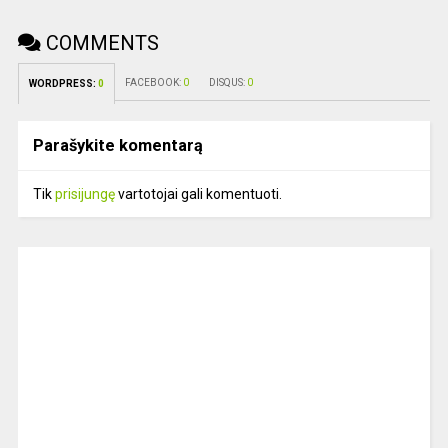
COMMENTS
FACEBOOK:
0
DISQUS:
0
WORDPRESS:
0
Parašykite komentarą
Tik
prisijungę
vartotojai gali komentuoti.