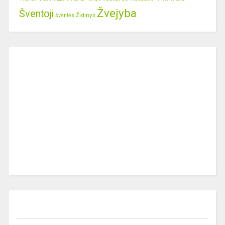
Žvejyba
Šventoji
Židinys
šventės