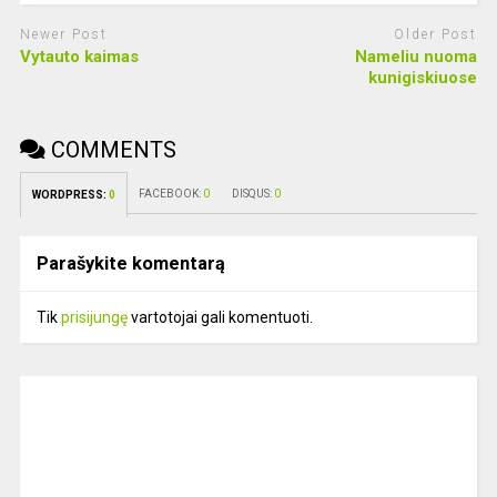
Newer Post
Older Post
Vytauto kaimas
Nameliu nuoma
kunigiskiuose
COMMENTS
FACEBOOK:
0
DISQUS:
0
WORDPRESS:
0
Parašykite komentarą
Tik
prisijungę
vartotojai gali komentuoti.