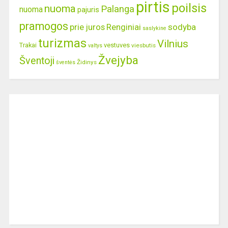
pirtis
poilsis
nuoma
Palanga
nuoma
pajuris
pramogos
prie juros
Renginiai
sodyba
saslykine
turizmas
Vilnius
Trakai
vestuves
viesbutis
valtys
Žvejyba
Šventoji
Židinys
šventės