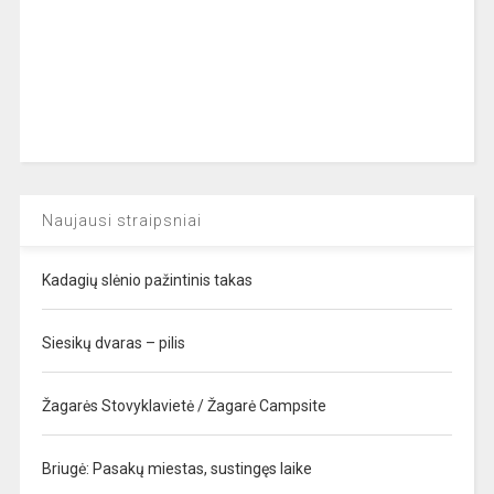
Naujausi straipsniai
Kadagių slėnio pažintinis takas
Siesikų dvaras – pilis
Žagarės Stovyklavietė / Žagarė Campsite
Briugė: Pasakų miestas, sustingęs laike