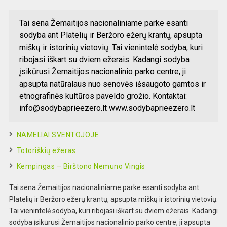
Tai sena Žemaitijos nacionaliniame parke esanti
sodyba ant Platelių ir Beržoro ežerų krantų, apsupta
miškų ir istorinių vietovių. Tai vienintelė sodyba, kuri
ribojasi iškart su dviem ežerais. Kadangi sodyba
įsikūrusi Žemaitijos nacionalinio parko centre, ji
apsupta natūralaus nuo senovės išsaugoto gamtos ir
etnografinės kultūros paveldo grožio. Kontaktai:
info@sodybaprieezero.lt
www.sodybaprieezero.lt
NAMELIAI SVENTOJOJE
Totoriškių ežeras
Kempingas – Birštono Nemuno Vingis
Tai sena Žemaitijos nacionaliniame parke esanti sodyba ant
Platelių ir Beržoro ežerų krantų, apsupta miškų ir istorinių vietovių.
Tai vienintelė sodyba, kuri ribojasi iškart su dviem ežerais. Kadangi
sodyba įsikūrusi Žemaitijos nacionalinio parko centre, ji apsupta