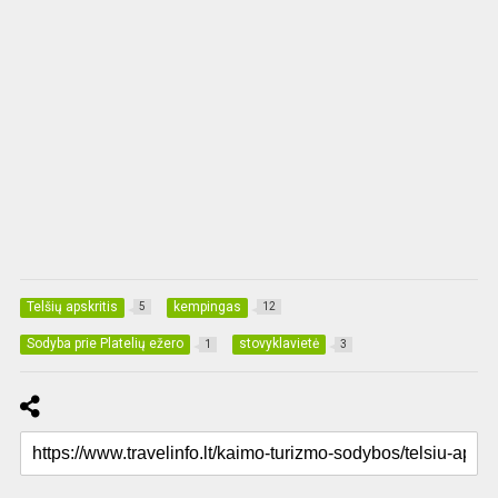
Telšių apskritis
kempingas
5
12
Sodyba prie Platelių ežero
stovyklavietė
1
3