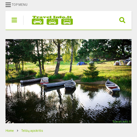
TOP MENU
Home
Telšių apskritis