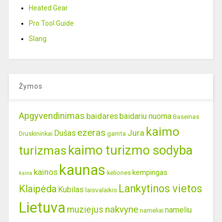
Heated Gear
Pro Tool Guide
Slang
Žymos
Apgyvendinimas
baidares
baidariu nuoma
Baseinas
kaimo
ezeras
Jura
Dušas
gamta
Druskininkai
kaimo turizmo sodyba
turizmas
kaunas
kainos
kempingas
keliones
kaina
Lankytinos vietos
Klaipėda
Kubilas
laisvalaikis
Lietuva
nakvyne
muziejus
nameliu
nameliai