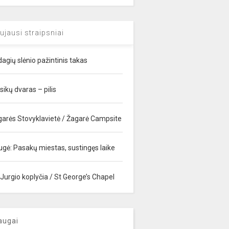
ujausi straipsniai
agių slėnio pažintinis takas
sikų dvaras – pilis
garės Stovyklavietė / Žagarė Campsite
ugė: Pasakų miestas, sustingęs laike
 Jurgio koplyčia / St George’s Chapel
augai