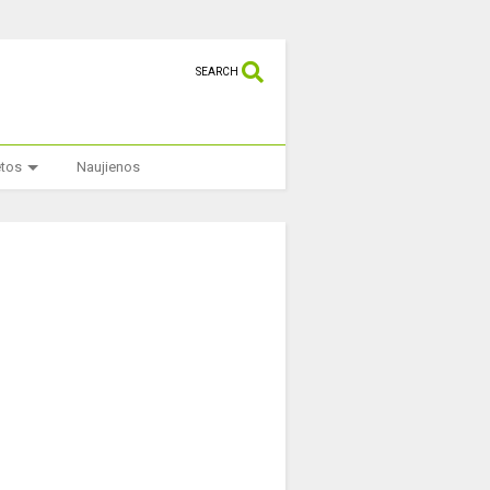
SEARCH
etos
Naujienos