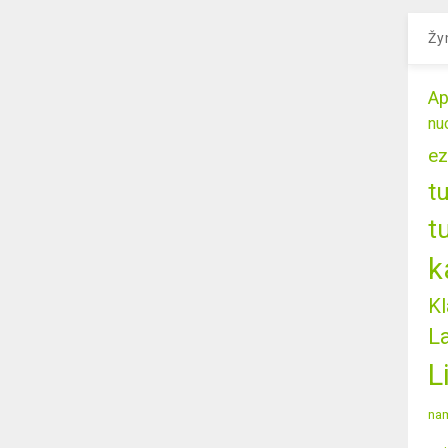
Žy
Ap
nu
ez
t
t
k
Kl
L
L
nam