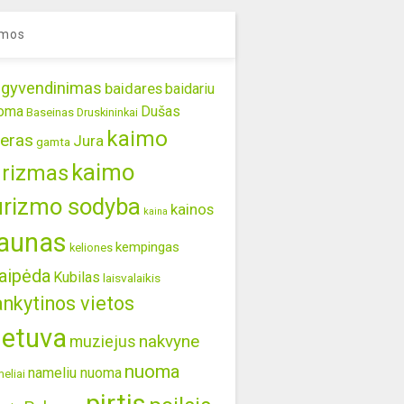
mos
gyvendinimas
baidares
baidariu
oma
Dušas
Baseinas
Druskininkai
kaimo
eras
Jura
gamta
kaimo
urizmas
urizmo sodyba
kainos
kaina
aunas
kempingas
keliones
aipėda
Kubilas
laisvalaikis
ankytinos vietos
ietuva
nakvyne
muziejus
nuoma
nameliu nuoma
eliai