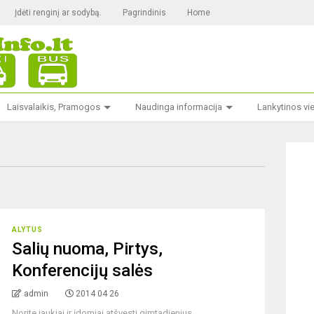
Įdėti renginį ar sodybą.
Pagrindinis
Home
Laisvalaikis, Pramogos
Naudinga informacija
Lankytinos vi
ALYTUS
Salių nuoma, Pirtys,
Konferencijų salės
admin
2014 04 26
Norite jaukiai ir įdomiai atšvęsti gimtadienius,