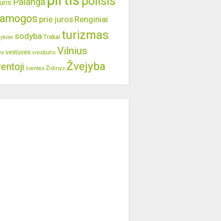
pirtis
poilsis
Palanga
uris
ramogos
prie juros
Renginiai
turizmas
sodyba
Trakai
lykine
Vilnius
vestuves
viesbutis
ys
Žvejyba
entoji
Židinys
šventės