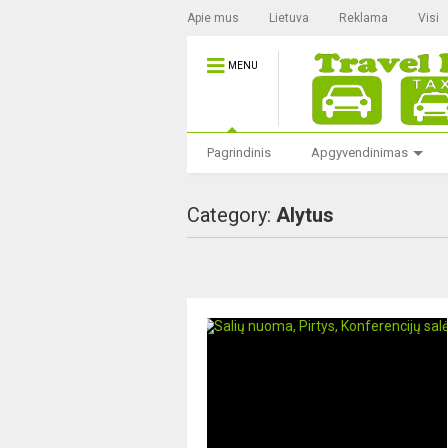
Apie mus
Lietuva
Reklama
Visi
MENU
Pagrindinis
Apgyvendinimas
Category:
Alytus