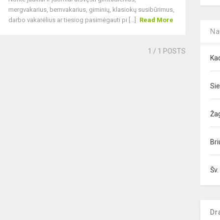
mergvakarius, bernvakarius, giminių, klasiokų susibūrimus,
darbo vakarėlius ar tiesiog pasimėgauti pi [...]
Read More
Na
1
/ 1 POSTS
Kad
Sie
Ža
Bri
Šv.
Dr