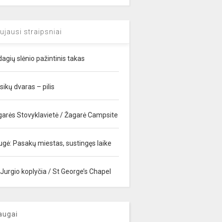
ujausi straipsniai
agių slėnio pažintinis takas
sikų dvaras – pilis
garės Stovyklavietė / Žagarė Campsite
ugė: Pasakų miestas, sustingęs laike
 Jurgio koplyčia / St George’s Chapel
augai