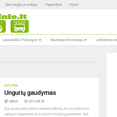
Įdėti renginį ar sodybą.
Pagrindinis
Home
Laisvalaikis, Pramogos
Naudinga informacija
Lankytinos vi
ŽVEJYBA
Ungurių gaudymas
admin
2012 08 29
Šią vasarą dalis šalies vandens telkinių, kur yra tinkamos
sąlygos unguriams, buvo žuvinti šių žuvų jaunikliais. Tad,