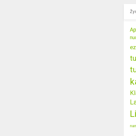
Žy
Ap
nu
ez
t
t
k
Kl
L
L
nam