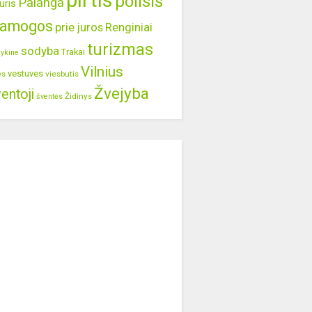
pirtis
poilsis
Palanga
uris
ramogos
prie juros
Renginiai
turizmas
sodyba
Trakai
lykine
Vilnius
vestuves
viesbutis
ys
Žvejyba
entoji
Židinys
šventės