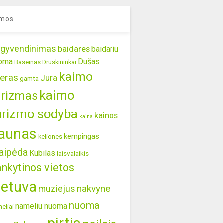
mos
gyvendinimas
baidares
baidariu
oma
Dušas
Baseinas
Druskininkai
kaimo
eras
Jura
gamta
kaimo
urizmas
urizmo sodyba
kainos
kaina
aunas
kempingas
keliones
aipėda
Kubilas
laisvalaikis
ankytinos vietos
ietuva
nakvyne
muziejus
nuoma
nameliu nuoma
eliai