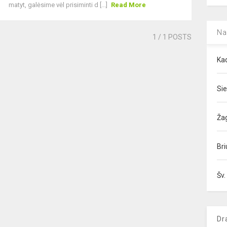
matyt, galėsime vėl prisiminti d [...]
Read More
Na
1
/ 1 POSTS
Kad
Sie
Ža
Bri
Šv.
Dr