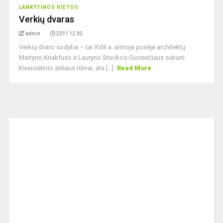
LANKYTINOS VIETOS
Verkių dvaras
admin
2011 12 30
Verkių dvaro sodyba – tai XVIII a. antroje pusėje architektų
Martyno Knakfuso ir Lauryno Stuokos-Gucevičiaus sukurti
klasicistinio stiliaus rūmai, ats [...]
Read More