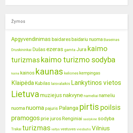
Žymos
Apgyvendinimas
baidares
baidariu nuoma
Baseinas
kaimo
ezeras
Jura
Dušas
gamta
Druskininkai
kaimo turizmo sodyba
turizmas
kaunas
kainos
kempingas
keliones
kaina
Lankytinos vietos
Klaipėda
Kubilas
laisvalaikis
Lietuva
nakvyne
muziejus
nameliu
nameliai
pirtis
poilsis
nuoma
Palanga
nuoma
pajuris
pramogos
prie juros
Renginiai
sodyba
saslykine
turizmas
Vilnius
Trakai
vestuves
viesbutis
valtys