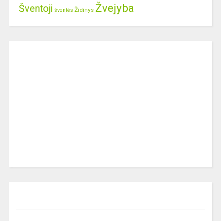
Žvejyba
Šventoji
Židinys
šventės