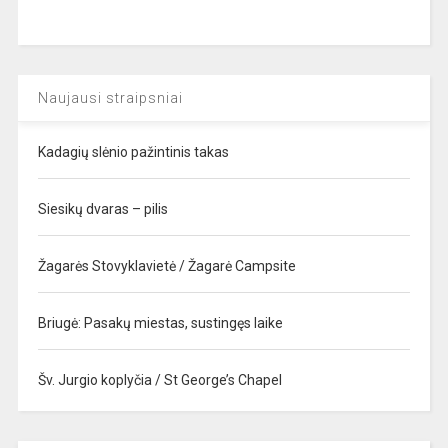
Naujausi straipsniai
Kadagių slėnio pažintinis takas
Siesikų dvaras – pilis
Žagarės Stovyklavietė / Žagarė Campsite
Briugė: Pasakų miestas, sustingęs laike
Šv. Jurgio koplyčia / St George’s Chapel