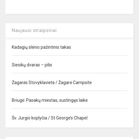
Naujausi straipsniai
Kadagių slėnio pažintinis takas
Siesikų dvaras – pilis
Žagarės Stovyklavietė / Žagarė Campsite
Briugė: Pasakų miestas, sustingęs laike
Šv. Jurgio koplyčia / St George’s Chapel