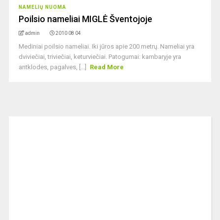
NAMELIŲ NUOMA
Poilsio nameliai MIGLĖ Šventojoje
admin
2010 08 04
Mediniai poilsio nameliai. Iki jūros apie 200 metrų. Nameliai yra
dviviečiai, triviečiai, keturviečiai. Patogumai: kambaryje yra
antklodes, pagalves, [...]
Read More