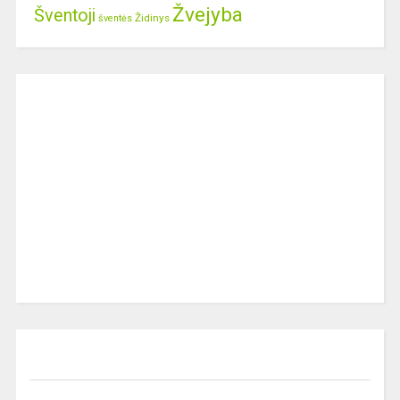
Žvejyba
Šventoji
Židinys
šventės