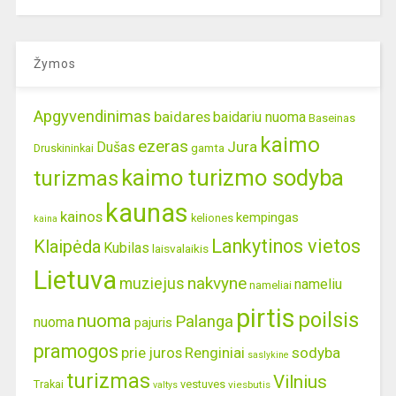
Žymos
Apgyvendinimas
baidares
baidariu nuoma
Baseinas
kaimo
ezeras
Jura
Dušas
gamta
Druskininkai
kaimo turizmo sodyba
turizmas
kaunas
kainos
kempingas
keliones
kaina
Lankytinos vietos
Klaipėda
Kubilas
laisvalaikis
Lietuva
nakvyne
muziejus
nameliu
nameliai
pirtis
poilsis
nuoma
Palanga
nuoma
pajuris
pramogos
prie juros
Renginiai
sodyba
saslykine
turizmas
Vilnius
Trakai
vestuves
viesbutis
valtys