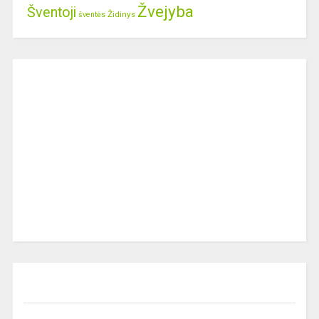
Žvejyba
Šventoji
Židinys
šventės