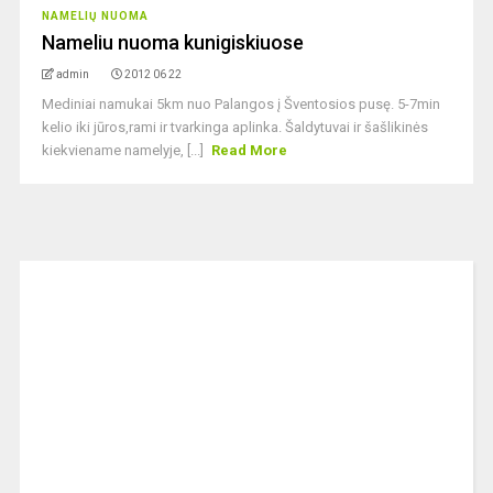
NAMELIŲ NUOMA
Nameliu nuoma kunigiskiuose
admin
2012 06 22
Mediniai namukai 5km nuo Palangos į Šventosios pusę. 5-7min
kelio iki jūros,rami ir tvarkinga aplinka. Šaldytuvai ir šašlikinės
kiekviename namelyje, [...]
Read More