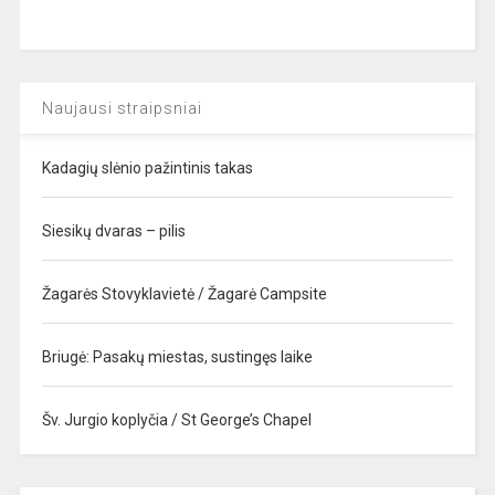
Naujausi straipsniai
Kadagių slėnio pažintinis takas
Siesikų dvaras – pilis
Žagarės Stovyklavietė / Žagarė Campsite
Briugė: Pasakų miestas, sustingęs laike
Šv. Jurgio koplyčia / St George’s Chapel