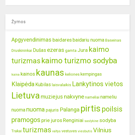
Žymos
Apgyvendinimas
baidares
baidariu nuoma
Baseinas
kaimo
ezeras
Jura
Dušas
gamta
Druskininkai
kaimo turizmo sodyba
turizmas
kaunas
kainos
kempingas
keliones
kaina
Lankytinos vietos
Klaipėda
Kubilas
laisvalaikis
Lietuva
nakvyne
muziejus
nameliu
nameliai
pirtis
poilsis
nuoma
Palanga
nuoma
pajuris
pramogos
prie juros
Renginiai
sodyba
saslykine
turizmas
Vilnius
Trakai
vestuves
viesbutis
valtys