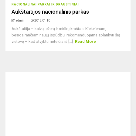
NACIONALINAI PARKAI IR DRAUSTINIAI
Aukštaitijos nacionalinis parkas
admin
2012 01 10
Aukštaitija – kalvų, ežerų ir miškų kraštas. Kiekvienam,
besidairančiam naujų įspūdžių, rekomenduojama aplankyti šią
vietovę – kad atvyktumėte čia iš [...]
Read More