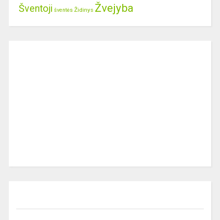
Žvejyba
Šventoji
Židinys
šventės