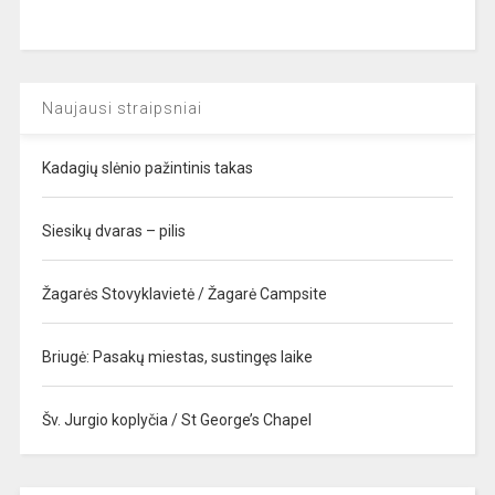
Naujausi straipsniai
Kadagių slėnio pažintinis takas
Siesikų dvaras – pilis
Žagarės Stovyklavietė / Žagarė Campsite
Briugė: Pasakų miestas, sustingęs laike
Šv. Jurgio koplyčia / St George’s Chapel