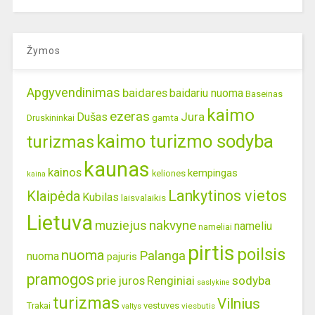
Žymos
Apgyvendinimas
baidares
baidariu nuoma
Baseinas
kaimo
ezeras
Jura
Dušas
gamta
Druskininkai
kaimo turizmo sodyba
turizmas
kaunas
kainos
kempingas
keliones
kaina
Lankytinos vietos
Klaipėda
Kubilas
laisvalaikis
Lietuva
nakvyne
muziejus
nameliu
nameliai
pirtis
poilsis
nuoma
Palanga
nuoma
pajuris
pramogos
prie juros
Renginiai
sodyba
saslykine
turizmas
Vilnius
Trakai
vestuves
viesbutis
valtys