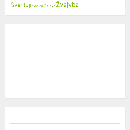
Žvejyba
Šventoji
Židinys
šventės