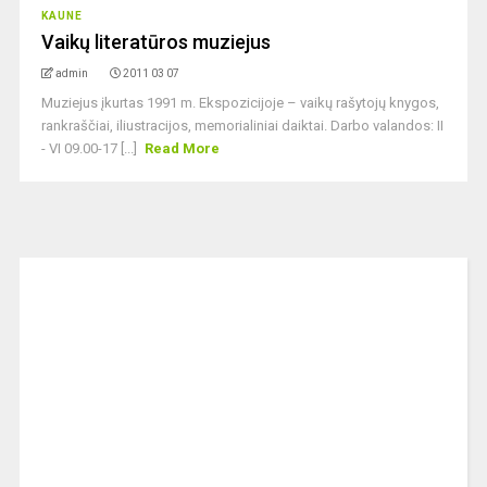
KAUNE
Vaikų literatūros muziejus
admin
2011 03 07
Muziejus įkurtas 1991 m. Ekspozicijoje – vaikų rašytojų knygos,
rankraščiai, iliustracijos, memorialiniai daiktai. Darbo valandos: II
- VI 09.00-17 [...]
Read More