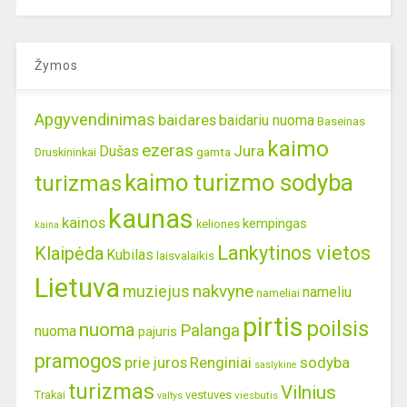
Žymos
Apgyvendinimas
baidares
baidariu nuoma
Baseinas
kaimo
ezeras
Jura
Dušas
gamta
Druskininkai
kaimo turizmo sodyba
turizmas
kaunas
kainos
kempingas
keliones
kaina
Lankytinos vietos
Klaipėda
Kubilas
laisvalaikis
Lietuva
nakvyne
muziejus
nameliu
nameliai
pirtis
poilsis
nuoma
Palanga
nuoma
pajuris
pramogos
prie juros
Renginiai
sodyba
saslykine
turizmas
Vilnius
Trakai
vestuves
viesbutis
valtys