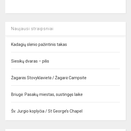
Naujausi straipsniai
Kadagių slėnio pažintinis takas
Siesikų dvaras – pilis
Žagarės Stovyklavietė / Žagarė Campsite
Briugė: Pasakų miestas, sustingęs laike
Šv. Jurgio koplyčia / St George’s Chapel