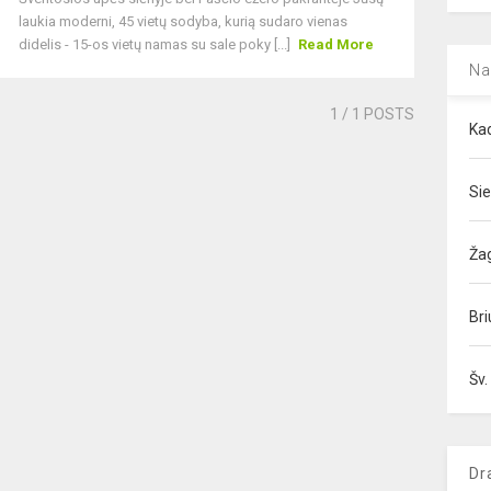
laukia moderni, 45 vietų sodyba, kurią sudaro vienas
didelis - 15-os vietų namas su sale poky [...]
Read More
Na
1
/ 1 POSTS
Kad
Sie
Ža
Bri
Šv.
Dr