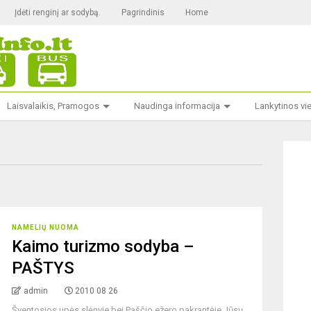
Įdėti renginį ar sodybą.
Pagrindinis
Home
Laisvalaikis, Pramogos
Naudinga informacija
Lankytinos vi
NAMELIŲ NUOMA
Kaimo turizmo sodyba –
PAŠTYS
admin
2010 08 26
Šventosios upės slėnyje bei Paščio ežero pakrantėje Jūsų