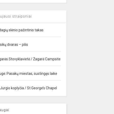
ujausi straipsniai
agių slėnio pažintinis takas
sikų dvaras – pilis
garės Stovyklavietė / Žagarė Campsite
ugė: Pasakų miestas, sustingęs laike
 Jurgio koplyčia / St George’s Chapel
augai