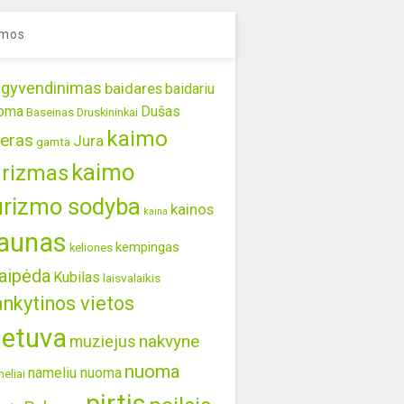
mos
gyvendinimas
baidares
baidariu
oma
Dušas
Baseinas
Druskininkai
kaimo
eras
Jura
gamta
kaimo
urizmas
urizmo sodyba
kainos
kaina
aunas
kempingas
keliones
aipėda
Kubilas
laisvalaikis
ankytinos vietos
ietuva
nakvyne
muziejus
nuoma
nameliu nuoma
eliai