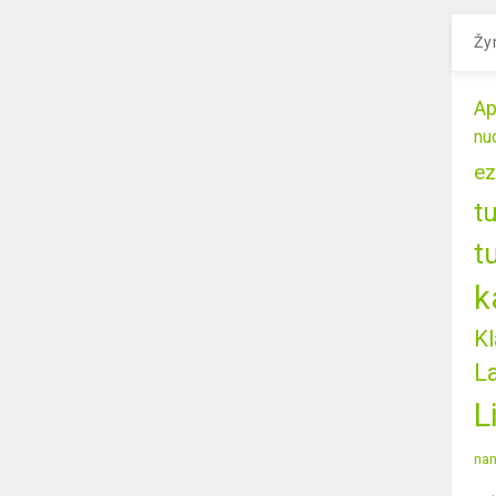
Žy
Ap
nu
ez
t
t
k
Kl
L
L
nam