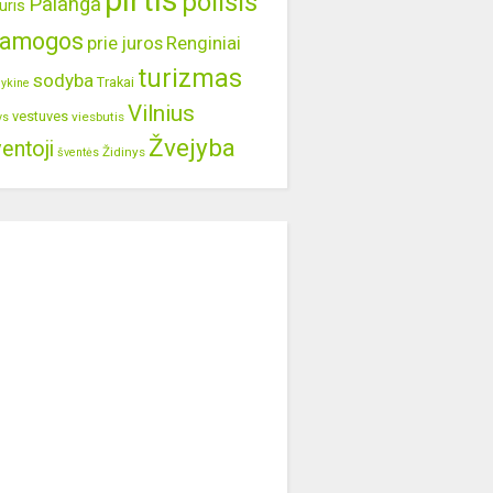
pirtis
poilsis
Palanga
uris
ramogos
prie juros
Renginiai
turizmas
sodyba
Trakai
lykine
Vilnius
vestuves
viesbutis
ys
Žvejyba
entoji
Židinys
šventės