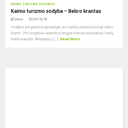
KAIMO TURIZMO SODYBOS
Kaimo turizmo sodyba – Bebro krantas
admin
2012 02 09
Sodyba yra gamtos apsuptyje, su rusiška pirtimi prie pat ežero
kranto. Pro sodybos verandos langus matosi nuostabus Trakų
kraštovaizdis. Aktyviam p [...]
Read More