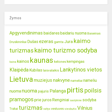
Žymos
Apgyvendinimas
baidares
baidariu nuoma
Baseinas
kaimo
ezeras
Jura
Dušas
gamta
Druskininkai
kaimo turizmo sodyba
turizmas
kaunas
kainos
kempingas
keliones
kaina
Lankytinos vietos
Klaipėda
Kubilas
laisvalaikis
Lietuva
nakvyne
muziejus
nameliu
nameliai
pirtis
poilsis
nuoma
Palanga
nuoma
pajuris
pramogos
prie juros
Renginiai
sodyba
saslykine
turizmas
Vilnius
Trakai
vestuves
viesbutis
valtys