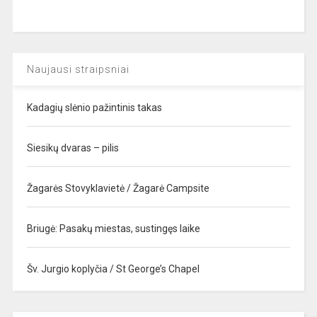
Naujausi straipsniai
Kadagių slėnio pažintinis takas
Siesikų dvaras – pilis
Žagarės Stovyklavietė / Žagarė Campsite
Briugė: Pasakų miestas, sustingęs laike
Šv. Jurgio koplyčia / St George’s Chapel