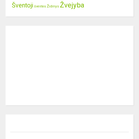
Žvejyba
Šventoji
Židinys
šventės