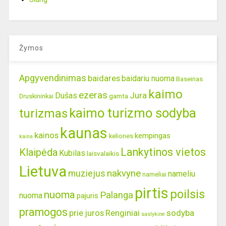
Žymos
Apgyvendinimas
baidares
baidariu nuoma
Baseinas
kaimo
ezeras
Jura
Dušas
gamta
Druskininkai
kaimo turizmo sodyba
turizmas
kaunas
kainos
kempingas
keliones
kaina
Lankytinos vietos
Klaipėda
Kubilas
laisvalaikis
Lietuva
nakvyne
muziejus
nameliu
nameliai
pirtis
poilsis
nuoma
Palanga
nuoma
pajuris
pramogos
prie juros
Renginiai
sodyba
saslykine