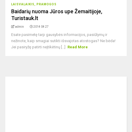
LAISVALAIKIS, PRAMOGOS
Baidarių nuoma Jūros upe Žemaitijoje,
Turistauk.lt
admin
2014 04 27
Esate pasimetę tarp gausybės informacijos, pasiūlymų ir
nežinote, kaip smagiai sutikti išsvajotas atostogas? Ne bėda!
Jei pasiryžę patirti neįtikėtinų [...]
Read More