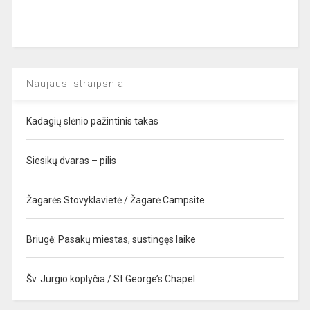
Naujausi straipsniai
Kadagių slėnio pažintinis takas
Siesikų dvaras – pilis
Žagarės Stovyklavietė / Žagarė Campsite
Briugė: Pasakų miestas, sustingęs laike
Šv. Jurgio koplyčia / St George’s Chapel