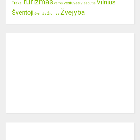
turizmas
Vilnius
Trakai
vestuves
viesbutis
valtys
Žvejyba
Šventoji
Židinys
šventės