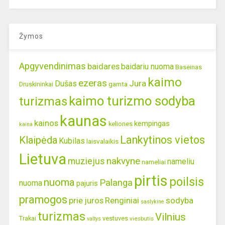
Žymos
Apgyvendinimas
baidares
baidariu nuoma
Baseinas
kaimo
ezeras
Jura
Dušas
gamta
Druskininkai
kaimo turizmo sodyba
turizmas
kaunas
kainos
kempingas
keliones
kaina
Lankytinos vietos
Klaipėda
Kubilas
laisvalaikis
Lietuva
nakvyne
muziejus
nameliu
nameliai
pirtis
poilsis
nuoma
Palanga
nuoma
pajuris
pramogos
prie juros
Renginiai
sodyba
saslykine
turizmas
Vilnius
Trakai
vestuves
viesbutis
valtys