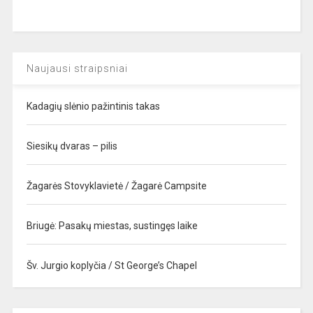
Naujausi straipsniai
Kadagių slėnio pažintinis takas
Siesikų dvaras – pilis
Žagarės Stovyklavietė / Žagarė Campsite
Briugė: Pasakų miestas, sustingęs laike
Šv. Jurgio koplyčia / St George’s Chapel