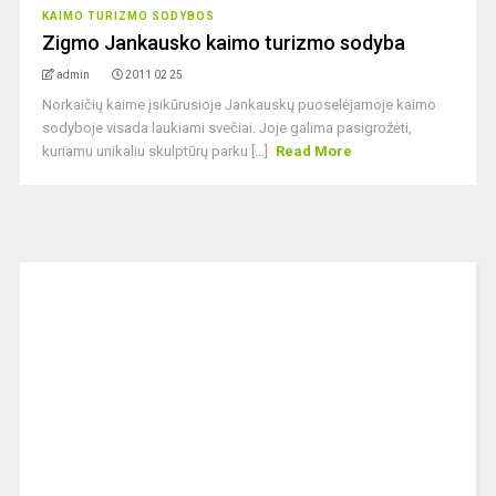
KAIMO TURIZMO SODYBOS
Zigmo Jankausko kaimo turizmo sodyba
admin
2011 02 25
Norkaičių kaime įsikūrusioje Jankauskų puoselėjamoje kaimo
sodyboje visada laukiami svečiai. Joje galima pasigrožėti,
kuriamu unikaliu skulptūrų parku [...]
Read More