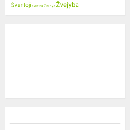
Žvejyba
Šventoji
Židinys
šventės