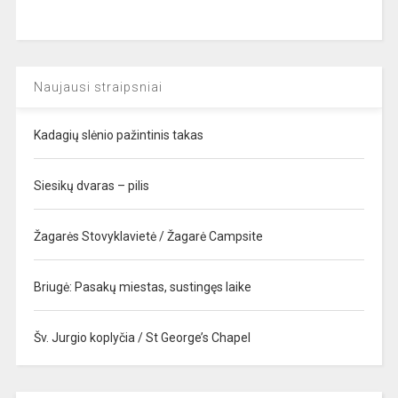
Naujausi straipsniai
Kadagių slėnio pažintinis takas
Siesikų dvaras – pilis
Žagarės Stovyklavietė / Žagarė Campsite
Briugė: Pasakų miestas, sustingęs laike
Šv. Jurgio koplyčia / St George’s Chapel