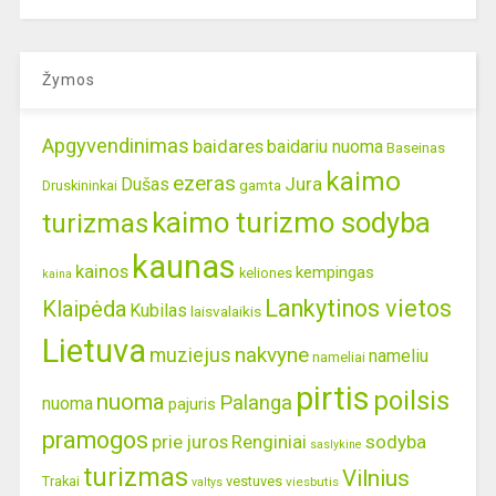
Žymos
Apgyvendinimas
baidares
baidariu nuoma
Baseinas
kaimo
ezeras
Jura
Dušas
gamta
Druskininkai
kaimo turizmo sodyba
turizmas
kaunas
kainos
kempingas
keliones
kaina
Lankytinos vietos
Klaipėda
Kubilas
laisvalaikis
Lietuva
nakvyne
muziejus
nameliu
nameliai
pirtis
poilsis
nuoma
Palanga
nuoma
pajuris
pramogos
prie juros
Renginiai
sodyba
saslykine
turizmas
Vilnius
Trakai
vestuves
viesbutis
valtys