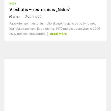
NIDA
Viešbutis – restoranas „Nidus”
admin
2011 10 20
Pabėkite nuo miesto šurmulio, įkvėpkite gaivaus pušyno oro,
išgirskite raminantį jūros ošimą. 1970 metais pastatytas, o 2005 -
2007 metais renovuotas [...]
Read More