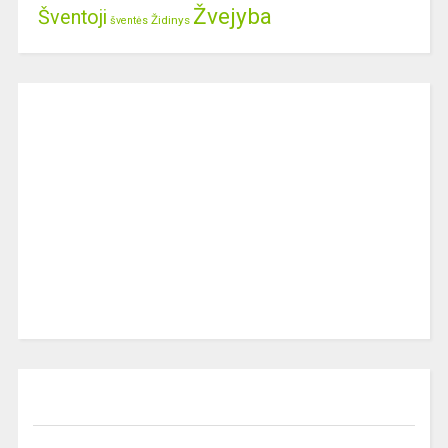
Žvejyba
Šventoji
Židinys
šventės