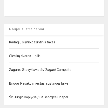
Naujausi straipsniai
Kadagių slėnio pažintinis takas
Siesikų dvaras – pilis
Žagarės Stovyklavietė / Žagarė Campsite
Briugė: Pasakų miestas, sustingęs laike
Šv. Jurgio koplyčia / St George’s Chapel