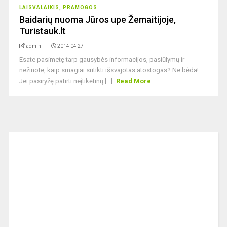
LAISVALAIKIS, PRAMOGOS
Baidarių nuoma Jūros upe Žemaitijoje,
Turistauk.lt
admin
2014 04 27
Esate pasimetę tarp gausybės informacijos, pasiūlymų ir
nežinote, kaip smagiai sutikti išsvajotas atostogas? Ne bėda!
Jei pasiryžę patirti neįtikėtinų [...]
Read More