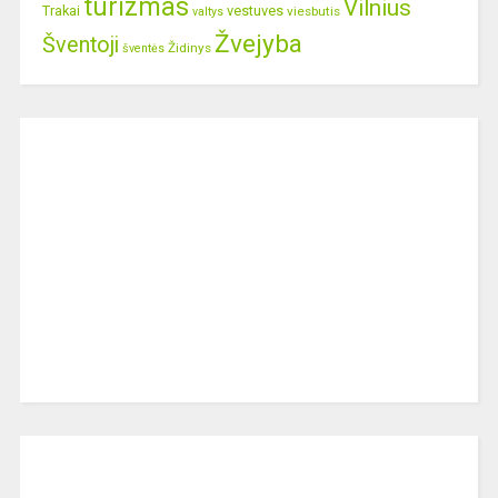
turizmas
Vilnius
Trakai
vestuves
viesbutis
valtys
Žvejyba
Šventoji
Židinys
šventės