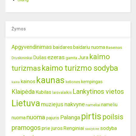
Žymos
Apgyvendinimas
baidares
baidariu nuoma
Baseinas
kaimo
ezeras
Jura
Dušas
gamta
Druskininkai
kaimo turizmo sodyba
turizmas
kaunas
kainos
kempingas
keliones
kaina
Lankytinos vietos
Klaipėda
Kubilas
laisvalaikis
Lietuva
nakvyne
muziejus
nameliu
nameliai
pirtis
poilsis
nuoma
Palanga
nuoma
pajuris
pramogos
prie juros
Renginiai
sodyba
saslykine