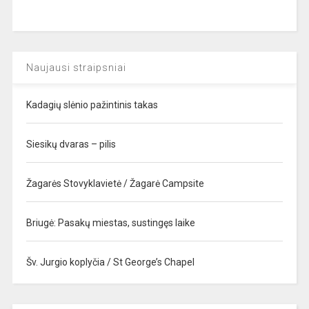
Naujausi straipsniai
Kadagių slėnio pažintinis takas
Siesikų dvaras – pilis
Žagarės Stovyklavietė / Žagarė Campsite
Briugė: Pasakų miestas, sustingęs laike
Šv. Jurgio koplyčia / St George’s Chapel