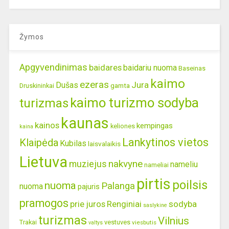
Žymos
Apgyvendinimas
baidares
baidariu nuoma
Baseinas
kaimo
ezeras
Jura
Dušas
gamta
Druskininkai
kaimo turizmo sodyba
turizmas
kaunas
kainos
kempingas
keliones
kaina
Lankytinos vietos
Klaipėda
Kubilas
laisvalaikis
Lietuva
nakvyne
muziejus
nameliu
nameliai
pirtis
poilsis
nuoma
Palanga
nuoma
pajuris
pramogos
prie juros
Renginiai
sodyba
saslykine
turizmas
Vilnius
Trakai
vestuves
viesbutis
valtys