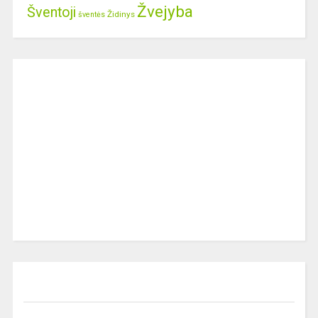
Žvejyba
Šventoji
Židinys
šventės