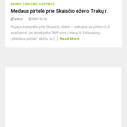
KAIMO TURIZMO SODYBOS
Medaus pirtelė prie Skaisčio ežero Trakų r.
admin
2011 12 16
Rojaus kampelis prie Skaisčio ežero – nakvynė su pirtimi 2-4
svečiams! Jei atsakysite TAIP nors į vieną iš 5 klausimų -
„Medaus pirtelė“ skirta Ju [...]
Read More