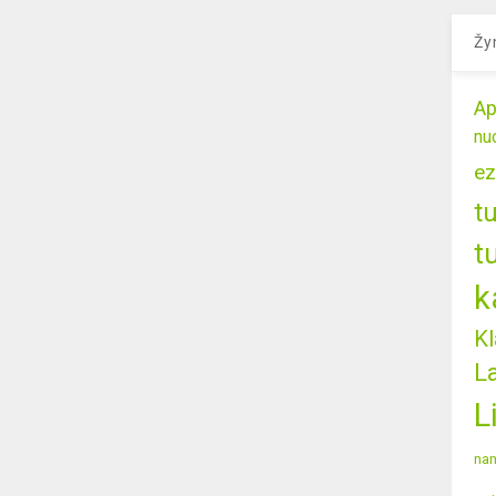
Žy
Ap
nu
ez
t
t
k
Kl
L
L
nam