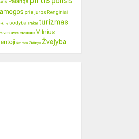
pirtis
poilsis
Palanga
uris
ramogos
prie juros
Renginiai
turizmas
sodyba
Trakai
lykine
Vilnius
vestuves
viesbutis
ys
Žvejyba
entoji
Židinys
šventės