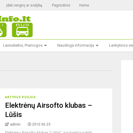
Įdėti renginį ar sodybą.
Pagrindinis
Home
Laisvalaikis, Pramogos
Naudinga informacija
Lankytinos vi
AKTYVUS POILSIS
Elektrėnų Airsofto klubas –
Lūšis
admin
2010 06 23
Elektrėnų Airsofto klubas “Lūšis” Jus kviečia patirti