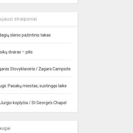
ujausi straipsniai
agių slėnio pažintinis takas
sikų dvaras – pilis
garės Stovyklavietė / Žagarė Campsite
ugė: Pasakų miestas, sustingęs laike
 Jurgio koplyčia / St George’s Chapel
augai