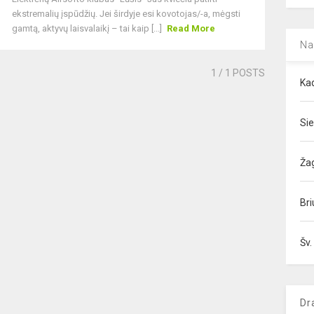
ekstremalių įspūdžių. Jei širdyje esi kovotojas/-a, mėgsti
gamtą, aktyvų laisvalaikį – tai kaip [...]
Read More
Na
1
/ 1 POSTS
Kad
Sie
Ža
Bri
Šv.
Dr