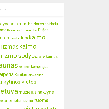
mos
gyvendinimas
baidares
baidariu
oma
Dušas
Baseinas
Druskininkai
kaimo
eras
Jura
gamta
kaimo
urizmas
urizmo sodyba
kainos
kaina
aunas
kempingas
keliones
aipėda
Kubilas
laisvalaikis
ankytinos vietos
ietuva
nakvyne
muziejus
nuoma
nameliu nuoma
eliai