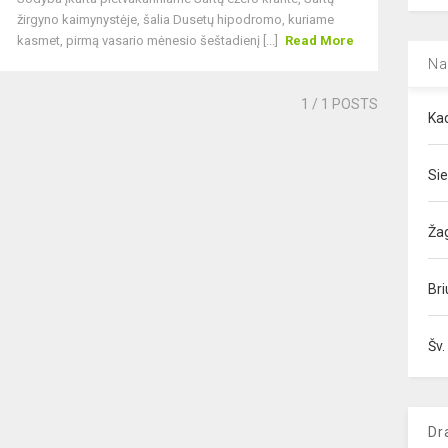
žirgyno kaimynystėje, šalia Dusetų hipodromo, kuriame
kasmet, pirmą vasario mėnesio šeštadienį [...]
Read More
Na
1
/ 1 POSTS
Kad
Sie
Ža
Bri
Šv.
Dr