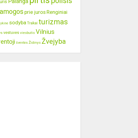
pirtis
poilsis
Palanga
uris
ramogos
prie juros
Renginiai
turizmas
sodyba
Trakai
lykine
Vilnius
vestuves
viesbutis
ys
Žvejyba
entoji
Židinys
šventės