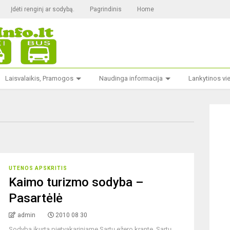
Įdėti renginį ar sodybą.
Pagrindinis
Home
Laisvalaikis, Pramogos
Naudinga informacija
Lankytinos vi
UTENOS APSKRITIS
Kaimo turizmo sodyba –
Pasartėlė
admin
2010 08 30
Sodyba įkurta pietvakariniame Sartų ežero krante, Sartų