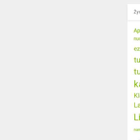
Žy
Ap
nu
ez
t
t
k
Kl
L
L
nam