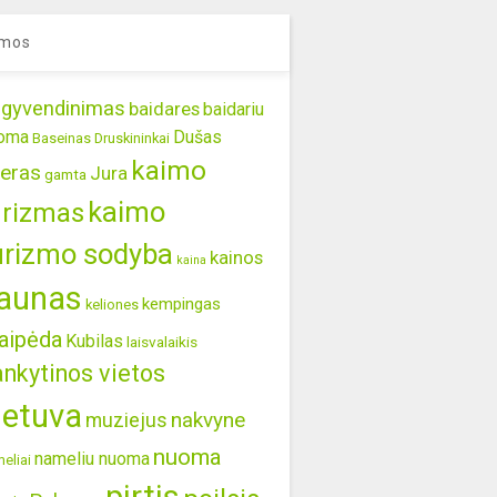
mos
gyvendinimas
baidares
baidariu
oma
Dušas
Baseinas
Druskininkai
kaimo
eras
Jura
gamta
kaimo
urizmas
urizmo sodyba
kainos
kaina
aunas
kempingas
keliones
aipėda
Kubilas
laisvalaikis
ankytinos vietos
ietuva
nakvyne
muziejus
nuoma
nameliu nuoma
eliai