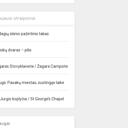
ujausi straipsniai
agių slėnio pažintinis takas
sikų dvaras – pilis
garės Stovyklavietė / Žagarė Campsite
ugė: Pasakų miestas, sustingęs laike
 Jurgio koplyčia / St George’s Chapel
augai