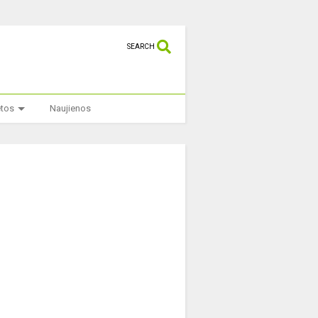
SEARCH
etos
Naujienos