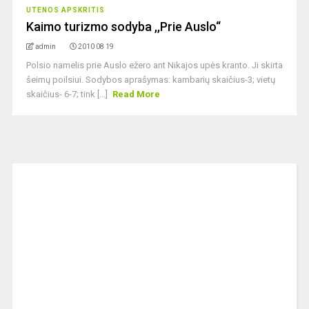
UTENOS APSKRITIS
Kaimo turizmo sodyba ,,Prie Auslo“
admin
2010 08 19
Polsio namelis prie Auslo ežero ant Nikajos upės kranto. Ji skirta
šeimų poilsiui. Sodybos aprašymas: kambarių skaičius-3; vietų
skaičius- 6-7; tink [...]
Read More