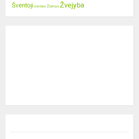
Žvejyba
Šventoji
Židinys
šventės