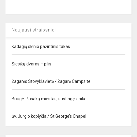
Naujausi straipsniai
Kadagių slėnio pažintinis takas
Siesikų dvaras – pilis
Žagarės Stovyklavietė / Žagarė Campsite
Briugė: Pasakų miestas, sustingęs laike
Šv. Jurgio koplyčia / St George’s Chapel