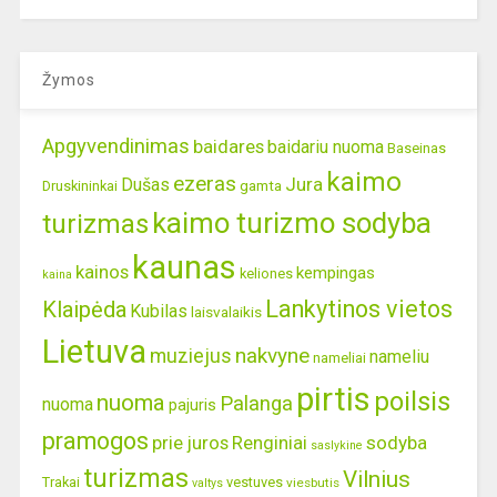
Žymos
Apgyvendinimas
baidares
baidariu nuoma
Baseinas
kaimo
ezeras
Jura
Dušas
gamta
Druskininkai
kaimo turizmo sodyba
turizmas
kaunas
kainos
kempingas
keliones
kaina
Lankytinos vietos
Klaipėda
Kubilas
laisvalaikis
Lietuva
nakvyne
muziejus
nameliu
nameliai
pirtis
poilsis
nuoma
Palanga
nuoma
pajuris
pramogos
prie juros
Renginiai
sodyba
saslykine
turizmas
Vilnius
Trakai
vestuves
viesbutis
valtys