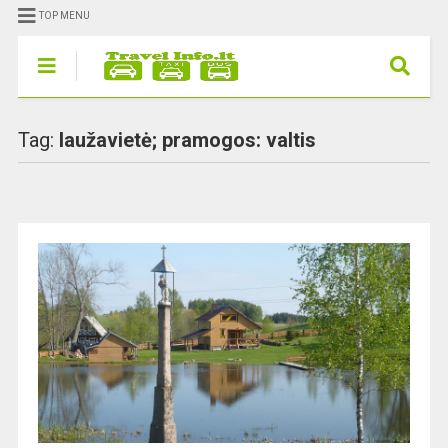
TOP MENU
Tag:
laužavietė; pramogos: valtis