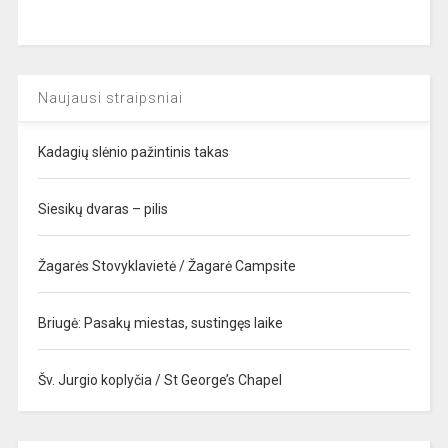
Naujausi straipsniai
Kadagių slėnio pažintinis takas
Siesikų dvaras – pilis
Žagarės Stovyklavietė / Žagarė Campsite
Briugė: Pasakų miestas, sustingęs laike
Šv. Jurgio koplyčia / St George’s Chapel