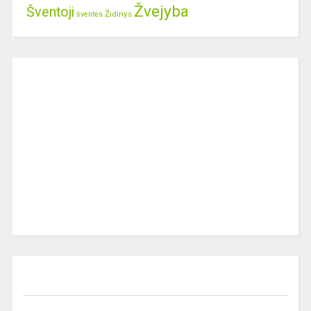
Žvejyba
Šventoji
Židinys
šventės