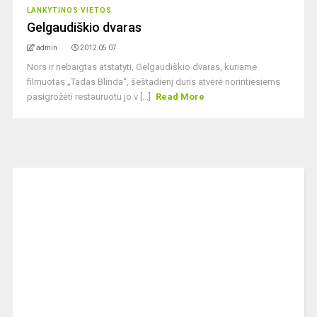
LANKYTINOS VIETOS
Gelgaudiškio dvaras
admin
2012 05 07
Nors ir nebaigtas atstatyti, Gelgaudiškio dvaras, kuriame
filmuotas „Tadas Blinda“, šeštadienį duris atvėrė norintiesiems
pasigrožėti restauruotu jo v [...]
Read More