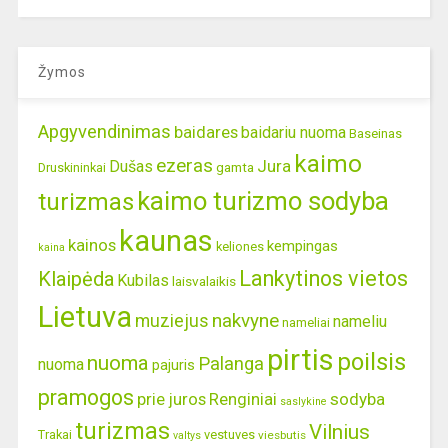
Žymos
Apgyvendinimas
baidares
baidariu nuoma
Baseinas
kaimo
ezeras
Jura
Dušas
gamta
Druskininkai
kaimo turizmo sodyba
turizmas
kaunas
kainos
kempingas
keliones
kaina
Lankytinos vietos
Klaipėda
Kubilas
laisvalaikis
Lietuva
nakvyne
muziejus
nameliu
nameliai
pirtis
poilsis
nuoma
Palanga
nuoma
pajuris
pramogos
prie juros
Renginiai
sodyba
saslykine
turizmas
Vilnius
Trakai
vestuves
viesbutis
valtys