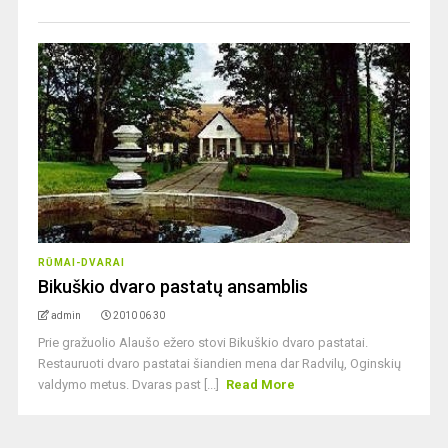
RŪMAI-DVARAI
Bikuškio dvaro pastatų ansamblis
admin
2010 06 30
Prie gražuolio Alaušo ežero stovi Bikuškio dvaro pastatai.
Restauruoti dvaro pastatai šiandien mena dar Radvilų, Oginskių
valdymo metus. Dvaras past [...]
Read More