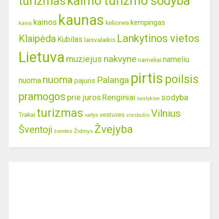
kaimo turizmo sodyba
turizmas
kaunas
kainos
kempingas
keliones
kaina
Lankytinos vietos
Klaipėda
Kubilas
laisvalaikis
Lietuva
nakvyne
muziejus
nameliu
nameliai
pirtis
poilsis
nuoma
Palanga
nuoma
pajuris
pramogos
prie juros
Renginiai
sodyba
saslykine
turizmas
Vilnius
Trakai
vestuves
viesbutis
valtys
Žvejyba
Šventoji
Židinys
šventės