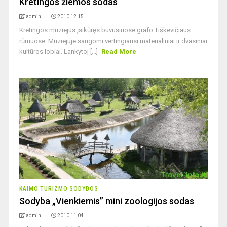
Kretingos žiemos sodas
admin
2010 12 15
Kretingos muziejus įsikūręs buvusiuose grafo Tiškevičiaus
rūmuose. Muziejuje saugomi vertingiausi materialiniai ir dvasiniai
kultūros lobiai. Lankytoj [...]
Read More
KAIMO TURIZMO SODYBOS
Sodyba „Vienkiemis” mini zoologijos sodas
admin
2010 11 04