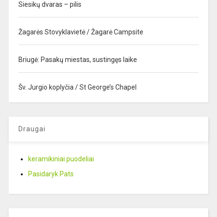
Siesikų dvaras – pilis
Žagarės Stovyklavietė / Žagarė Campsite
Briugė: Pasakų miestas, sustingęs laike
Šv. Jurgio koplyčia / St George’s Chapel
Draugai
keramikiniai puodeliai
Pasidaryk Pats