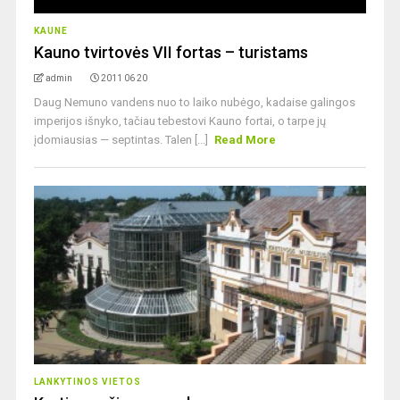
KAUNE
Kauno tvirtovės VII fortas – turistams
admin
2011 06 20
Daug Nemuno vandens nuo to laiko nubėgo, kadaise galingos
imperijos išnyko, tačiau tebestovi Kauno fortai, o tarpe jų
įdomiausias — septintas. Talen [...]
Read More
LANKYTINOS VIETOS