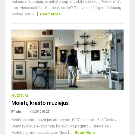
Keliaudami į pajūrį, iš anksto suplanuokite užsukti į “Vienkiemį”,
nors vienai nakčiai. Klausite, kodėl? Tai - viena iš egzotiškiausių
poilsio vietų [...]
Read More
MUZIEJAI
Molėtų krašto muziejus
admin
2010 08 25
Molėtų krašto muziejus atidarytas 1997 m. liepos 6 d. Česlovo
Stankevičiaus eksponatų kolekcijos pagrindu. Steigėjas -
Molėtų rajono savivaldybė. Muzi [...]
Read More