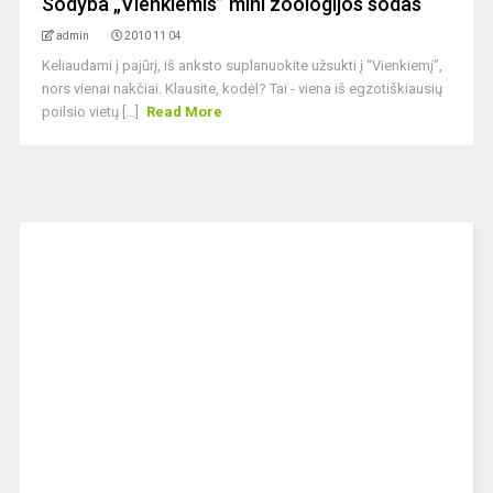
Sodyba „Vienkiemis” mini zoologijos sodas
admin
2010 11 04
Keliaudami į pajūrį, iš anksto suplanuokite užsukti į “Vienkiemį”,
nors vienai nakčiai. Klausite, kodėl? Tai - viena iš egzotiškiausių
poilsio vietų [...]
Read More