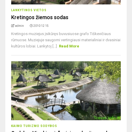
LANKYTINOS VIETOS
Kretingos žiemos sodas
admin
2010 12 15
Kretingos muziejus įsikūręs buvusiuose grafo Tiškevičiaus
rūmuose. Muziejuje saugomi vertingiausi materialiniai ir dvasiniai
kultūros lobiai. Lankytoj [...]
Read More
KAIMO TURIZMO SODYBOS