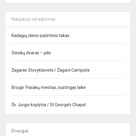
Naujausi straipsniai
Kadagių slėnio pažintinis takas
Siesikų dvaras – pilis
Žagarės Stovyklavietė / Žagarė Campsite
Briugė: Pasakų miestas, sustingęs laike
Šv. Jurgio koplyčia / St George’s Chapel
Draugai