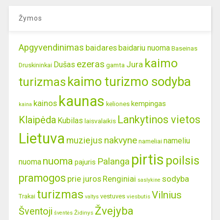
Žymos
Apgyvendinimas
baidares
baidariu nuoma
Baseinas
kaimo
ezeras
Jura
Dušas
gamta
Druskininkai
kaimo turizmo sodyba
turizmas
kaunas
kainos
kempingas
keliones
kaina
Lankytinos vietos
Klaipėda
Kubilas
laisvalaikis
Lietuva
nakvyne
muziejus
nameliu
nameliai
pirtis
poilsis
nuoma
Palanga
nuoma
pajuris
pramogos
prie juros
Renginiai
sodyba
saslykine
turizmas
Vilnius
Trakai
vestuves
viesbutis
valtys
Žvejyba
Šventoji
Židinys
šventės