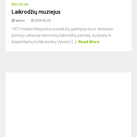
MUZIEJAI
Laikrodžių muziejus
admin
2019 02 20
1977 metais Klaipėdos paveikslų galerijoje buvo atidaryta
pirmoji Lietuvoje senovinių laikrodžių paroda, sudaryta iš
klaipėdiečių kolekcininkų Vytauto [...]
Read More