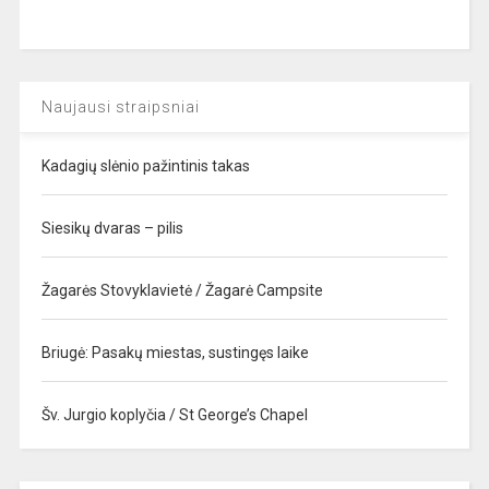
Naujausi straipsniai
Kadagių slėnio pažintinis takas
Siesikų dvaras – pilis
Žagarės Stovyklavietė / Žagarė Campsite
Briugė: Pasakų miestas, sustingęs laike
Šv. Jurgio koplyčia / St George’s Chapel