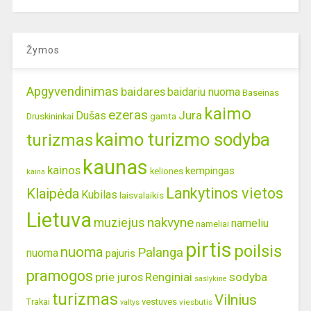
Žymos
Apgyvendinimas
baidares
baidariu nuoma
Baseinas
kaimo
ezeras
Jura
Dušas
gamta
Druskininkai
kaimo turizmo sodyba
turizmas
kaunas
kainos
kempingas
keliones
kaina
Lankytinos vietos
Klaipėda
Kubilas
laisvalaikis
Lietuva
nakvyne
muziejus
nameliu
nameliai
pirtis
poilsis
nuoma
Palanga
nuoma
pajuris
pramogos
prie juros
Renginiai
sodyba
saslykine
turizmas
Vilnius
Trakai
vestuves
viesbutis
valtys