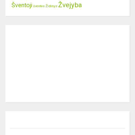
Žvejyba
Šventoji
Židinys
šventės