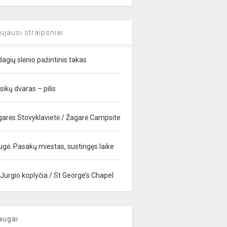
ujausi straipsniai
agių slėnio pažintinis takas
sikų dvaras – pilis
garės Stovyklavietė / Žagarė Campsite
ugė: Pasakų miestas, sustingęs laike
 Jurgio koplyčia / St George’s Chapel
augai