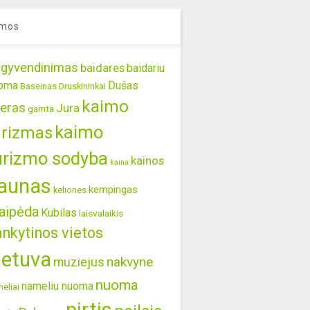
mos
gyvendinimas
baidares
baidariu
oma
Dušas
Baseinas
Druskininkai
kaimo
eras
Jura
gamta
kaimo
urizmas
urizmo sodyba
kainos
kaina
aunas
kempingas
keliones
aipėda
Kubilas
laisvalaikis
ankytinos vietos
ietuva
nakvyne
muziejus
nuoma
nameliu nuoma
eliai