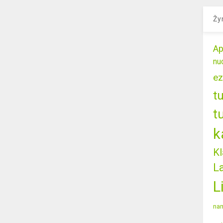
Žy
Ap
nu
ez
t
t
k
Kl
L
L
nam