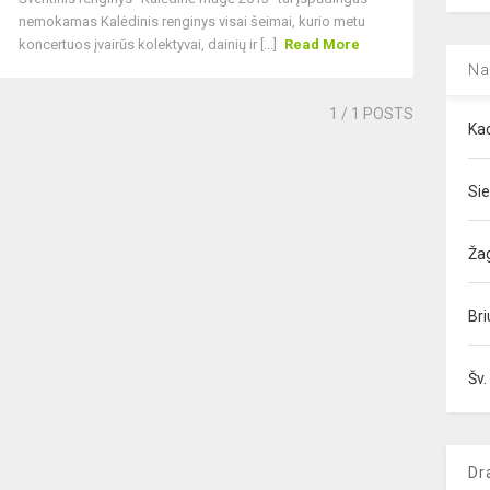
nemokamas Kalėdinis renginys visai šeimai, kurio metu
koncertuos įvairūs kolektyvai, dainių ir [...]
Read More
Na
1
/ 1 POSTS
Kad
Sie
Ža
Bri
Šv.
Dr