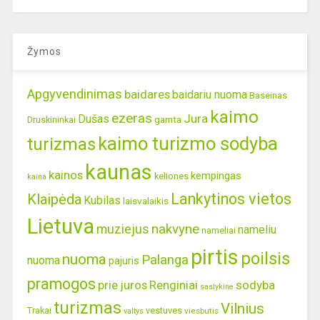
Žymos
Apgyvendinimas
baidares
baidariu nuoma
Baseinas
kaimo
ezeras
Jura
Dušas
gamta
Druskininkai
kaimo turizmo sodyba
turizmas
kaunas
kainos
kempingas
keliones
kaina
Lankytinos vietos
Klaipėda
Kubilas
laisvalaikis
Lietuva
nakvyne
muziejus
nameliu
nameliai
pirtis
poilsis
nuoma
Palanga
nuoma
pajuris
pramogos
prie juros
Renginiai
sodyba
saslykine
turizmas
Vilnius
Trakai
vestuves
viesbutis
valtys