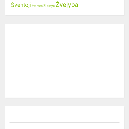
Žvejyba
Šventoji
Židinys
šventės