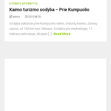
UTENOS APSKRITIS
Kaimo turizmo sodyba – Prie Kumpuolio
admin
2010 08 29
Sodyba įsikūrusi prie Kumpuolio ežero, Indučių kaime, Zarasų
rajone, už 130 km nuo Vilniaus. Sodyba yra vienkiemyje, 11
hektarų teritorijoje, ribojasi [...]
Read More