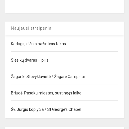
Naujausi straipsniai
Kadagių slėnio pažintinis takas
Siesikų dvaras – pilis
Žagarės Stovyklavietė / Žagarė Campsite
Briugė: Pasakų miestas, sustingęs laike
Šv. Jurgio koplyčia / St George’s Chapel