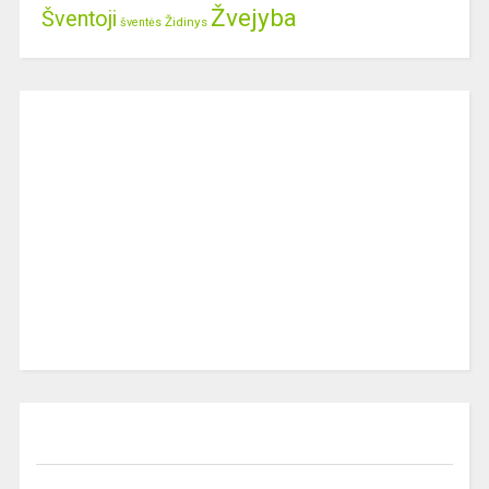
Žvejyba
Šventoji
Židinys
šventės