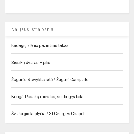
Naujausi straipsniai
Kadagių slėnio pažintinis takas
Siesikų dvaras – pilis
Žagarės Stovyklavietė / Žagarė Campsite
Briugė: Pasakų miestas, sustingęs laike
Šv. Jurgio koplyčia / St George’s Chapel