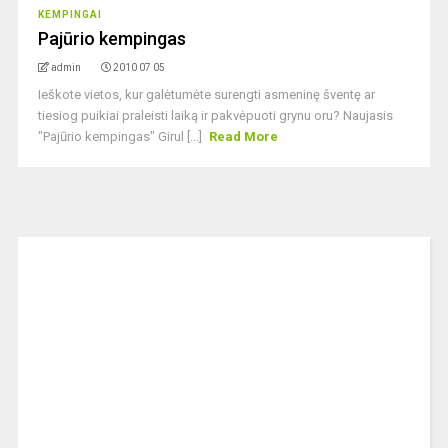
KEMPINGAI
Pajūrio kempingas
admin
2010 07 05
Ieškote vietos, kur galėtumėte surengti asmeninę šventę ar
tiesiog puikiai praleisti laiką ir pakvėpuoti grynu oru? Naujasis
"Pajūrio kempingas" Girul [...]
Read More