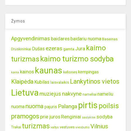
Žymos
Apgyvendinimas
baidares
baidariu nuoma
Baseinas
kaimo
ezeras
Jura
Dušas
gamta
Druskininkai
kaimo turizmo sodyba
turizmas
kaunas
kainos
kempingas
keliones
kaina
Lankytinos vietos
Klaipėda
Kubilas
laisvalaikis
Lietuva
nakvyne
muziejus
nameliu
nameliai
pirtis
poilsis
nuoma
Palanga
nuoma
pajuris
pramogos
prie juros
Renginiai
sodyba
saslykine
turizmas
Vilnius
Trakai
vestuves
viesbutis
valtys