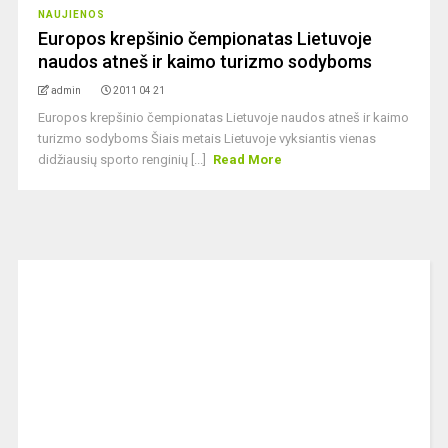
NAUJIENOS
Europos krepšinio čempionatas Lietuvoje
naudos atneš ir kaimo turizmo sodyboms
admin
2011 04 21
Europos krepšinio čempionatas Lietuvoje naudos atneš ir kaimo
turizmo sodyboms Šiais metais Lietuvoje vyksiantis vienas
didžiausių sporto renginių [...]
Read More