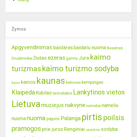
Žymos
Apgyvendinimas
baidares
baidariu nuoma
Baseinas
kaimo
ezeras
Jura
Dušas
gamta
Druskininkai
kaimo turizmo sodyba
turizmas
kaunas
kainos
kempingas
keliones
kaina
Lankytinos vietos
Klaipėda
Kubilas
laisvalaikis
Lietuva
nakvyne
muziejus
nameliu
nameliai
pirtis
poilsis
nuoma
Palanga
nuoma
pajuris
pramogos
prie juros
Renginiai
sodyba
saslykine