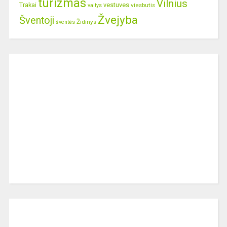
turizmas
Vilnius
Trakai
vestuves
viesbutis
valtys
Žvejyba
Šventoji
Židinys
šventės