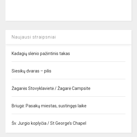
Naujausi straipsniai
Kadagių slėnio pažintinis takas
Siesikų dvaras – pilis
Žagarės Stovyklavietė / Žagarė Campsite
Briugė: Pasakų miestas, sustingęs laike
Šv. Jurgio koplyčia / St George’s Chapel