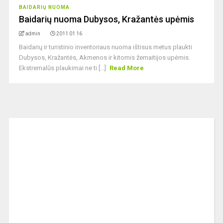
BAIDARIŲ NUOMA
Baidarių nuoma Dubysos, Kražantės upėmis
admin
2011 01 16
Baidarių ir turistinio inventoriaus nuoma ištisus metus plaukti
Dubysos, Kražantės, Akmenos ir kitomis žemaitijos upėmis.
Ekstremalūs plaukimai ne ti [...]
Read More