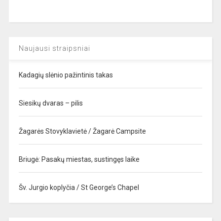
Naujausi straipsniai
Kadagių slėnio pažintinis takas
Siesikų dvaras – pilis
Žagarės Stovyklavietė / Žagarė Campsite
Briugė: Pasakų miestas, sustingęs laike
Šv. Jurgio koplyčia / St George’s Chapel