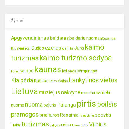
Žymos
Apgyvendinimas
baidares
baidariu nuoma
Baseinas
kaimo
ezeras
Jura
Dušas
gamta
Druskininkai
kaimo turizmo sodyba
turizmas
kaunas
kainos
kempingas
keliones
kaina
Lankytinos vietos
Klaipėda
Kubilas
laisvalaikis
Lietuva
nakvyne
muziejus
nameliu
nameliai
pirtis
poilsis
nuoma
Palanga
nuoma
pajuris
pramogos
prie juros
Renginiai
sodyba
saslykine
turizmas
Vilnius
Trakai
vestuves
viesbutis
valtys