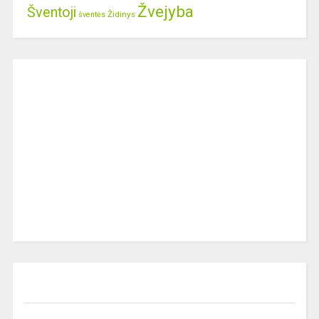
Žvejyba
Šventoji
Židinys
šventės